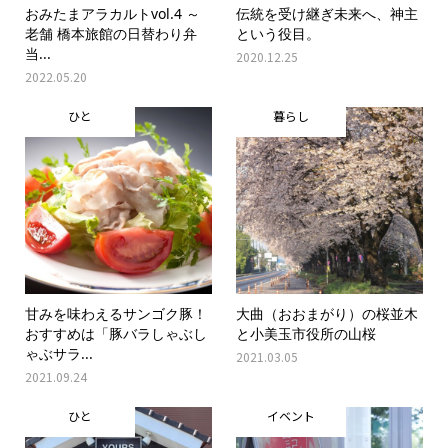
おみたまアラカルトvol.4 ～
伝統を受け継ぎ未来へ、神主
老舗 橋本旅館の日替わり弁
という役目。
当...
2020.12.25
2022.05.20
ひと
暮らし
甘みを味わえるサンゴク豚！
大曲（おおまがり）の桜並木
おすすめは「豚バラしゃぶし
と小美玉市役所の山桜
ゃぶサラ...
2021.03.05
2021.09.24
ひと
イベント