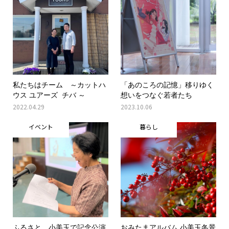
私たちはチーム ～カットハ
「あのころの記憶」移りゆく
ウス ユアーズ チバ ～
想いをつなぐ若者たち
2022.04.29
2023.10.06
イベント
暮らし
ふるさと、小美玉で記念公演
おみたまアルバム 小美玉冬景