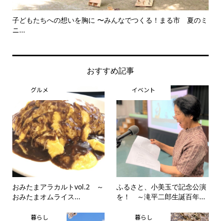
子どもたちへの想いを胸に 〜みんなでつくる！まる市 夏のミ
美
ニ...
思..
おすすめ記事
グルメ
イベント
おみたまアラカルトvol.2 ～
ふるさと、小美玉で記念公演
おみたまオムライス...
を！ ～滝平二郎生誕百年...
暮らし
暮らし