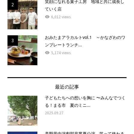
笑顔になれる菓子工房 地域と共に成長し
2
ていく店
6,012 views
おみたまアラカルトvol.1 ～かなざわのワ
3
ンプレートランチ...
5,174 views
最近の記事
子どもたちへの想いを胸に 〜みんなでつく
る！まる市 夏のミニ...
2025.09.27
美野里中演劇部卒業夏公演 笑って終わる