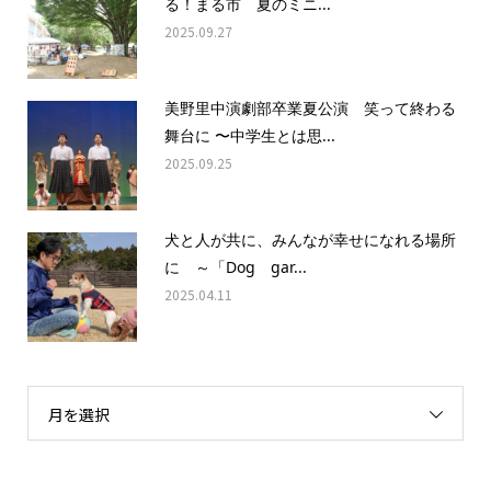
る！まる市 夏のミニ...
2025.09.27
美野里中演劇部卒業夏公演 笑って終わる
舞台に 〜中学生とは思...
2025.09.25
犬と人が共に、みんなが幸せになれる場所
に ～「Dog gar...
2025.04.11
月を選択