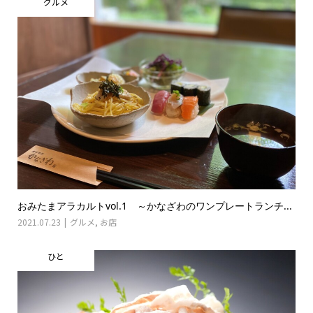
グルメ
おみたまアラカルトvol.1 ～かなざわのワンプレートランチ...
2021.07.23
グルメ
,
お店
ひと