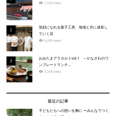
7,528 views
笑顔になれる菓子工房 地域と共に成長し
2
ていく店
6,008 views
おみたまアラカルトvol.1 ～かなざわのワ
3
ンプレートランチ...
5,169 views
最近の記事
子どもたちへの想いを胸に 〜みんなでつく