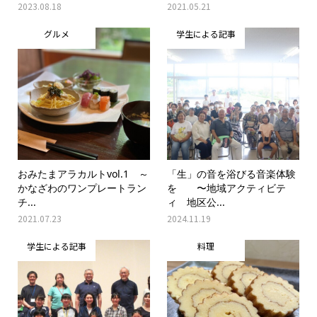
2023.08.18
2021.05.21
グルメ
学生による記事
おみたまアラカルトvol.1 ～
「生」の音を浴びる音楽体験
かなざわのワンプレートラン
を 〜地域アクティビテ
チ...
ィ 地区公...
2021.07.23
2024.11.19
学生による記事
料理