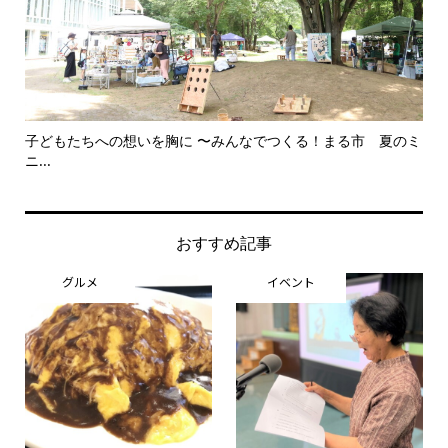
子どもたちへの想いを胸に 〜みんなでつくる！まる市 夏のミ
美
ニ...
思..
おすすめ記事
グルメ
イベント