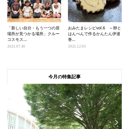
「新しい自分・もう一つの居
おみたまレシピvol.6 ～卵と
場所が見つかる場所」クルー
はんぺんで作るかんたん伊達
コスモス...
巻...
2021.07.30
2021.12.03
今月の特集記事

