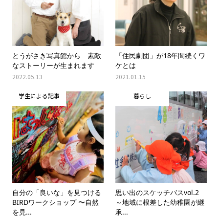
とうがさき写真館から 素敵
「住民劇団」が18年間続くワ
なストーリーが生まれます
ケとは
2022.05.13
2021.01.15
学生による記事
暮らし
自分の「良いな」を見つける
思い出のスケッチバスvol.2
BIRDワークショップ 〜自然
～地域に根差した幼稚園が継
を見...
承...