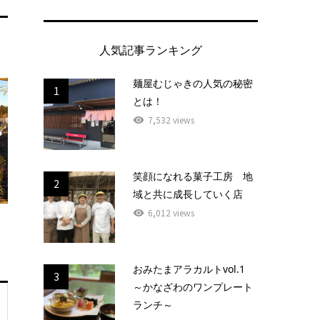
人気記事ランキング
麺屋むじゃきの人気の秘密
1
とは！
7,532 views
笑顔になれる菓子工房 地
2
域と共に成長していく店
6,012 views
おみたまアラカルトvol.1
3
～かなざわのワンプレート
ランチ～