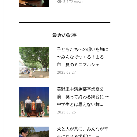
5,172 views
最近の記事
子どもたちへの想いを胸に
〜みんなでつくる！まる
市 夏のミニマルシェ
2025.09.27
美野里中演劇部卒業夏公
演 笑って終わる舞台に 〜
中学生とは思えない舞...
2025.09.25
犬と人が共に、みんなが幸
せになれる場所に ～