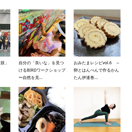
太鼓」
自分の「良いな」を見つ
おみたまレシピvol.6 ～
力
けるBIRDワークショップ
卵とはんぺんで作るかん
〜自然を見...
たん伊達巻...