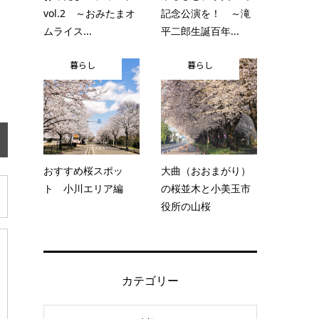
vol.2 ～おみたまオ
記念公演を！ ～滝
ムライス...
平二郎生誕百年...
暮らし
暮らし
おすすめ桜スポッ
大曲（おおまがり）
ト 小川エリア編
の桜並木と小美玉市
役所の山桜
カテゴリー