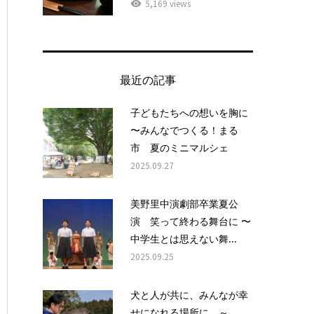
5,169 views
最近の記事
子どもたちへの想いを胸に
〜みんなでつくる！まる
市 夏のミニマルシェ
2025.09.27
美野里中演劇部卒業夏公
演 笑って終わる舞台に 〜
中学生とは思えない舞...
2025.09.25
犬と人が共に、みんなが幸
せになれる場所に ～