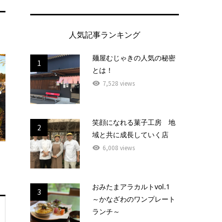
人気記事ランキング
麺屋むじゃきの人気の秘密
1
とは！
7,528 views
笑顔になれる菓子工房 地
2
域と共に成長していく店
6,008 views
おみたまアラカルトvol.1
3
～かなざわのワンプレート
ランチ～