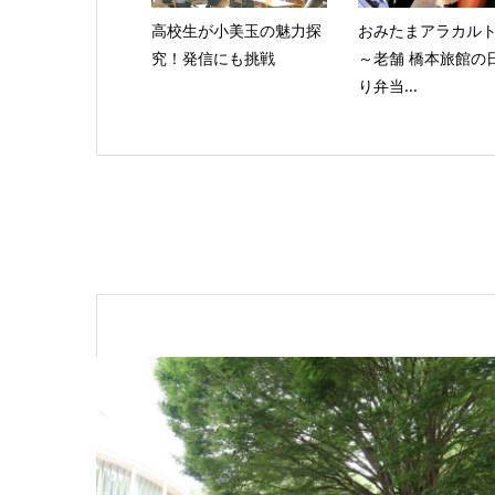
高校生が小美玉の魅力探
おみたまアラカルトvo
究！発信にも挑戦
～老舗 橋本旅館の
り弁当...