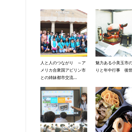
人と人のつながり ～ア
魅力ある小美玉市
メリカ合衆国アビリン市
りと年中行事 後
との姉妹都市交流...