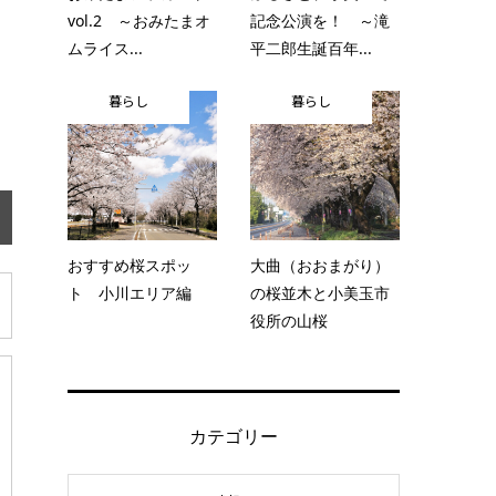
vol.2 ～おみたまオ
記念公演を！ ～滝
ムライス...
平二郎生誕百年...
暮らし
暮らし
おすすめ桜スポッ
大曲（おおまがり）
ト 小川エリア編
の桜並木と小美玉市
役所の山桜
カテゴリー