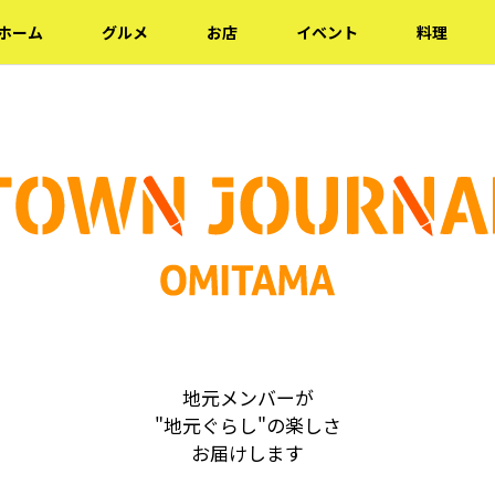
ホーム
グルメ
お店
イベント
料理
地元メンバーが
"地元ぐらし"の楽しさ
お届けします