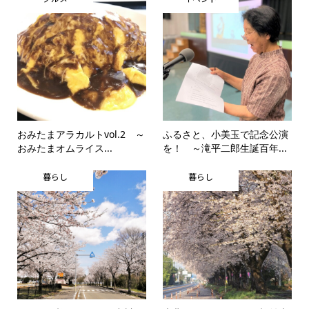
おみたまアラカルトvol.2 ～
ふるさと、小美玉で記念公演
おみたまオムライス...
を！ ～滝平二郎生誕百年...
暮らし
暮らし