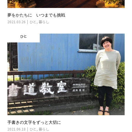
夢をかたちに いつまでも挑戦
2021.03.26
ひと
,
暮らし
ひと
手書きの文字をずっと大切に
2021.06.18
ひと
,
暮らし