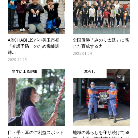
ARK HABILISが小美玉市初
全国優勝「みのり太鼓」に感
「介護予防」のため機能訓
じた育成する力
練...
2021.01.04
2020.12.25
学生による記事
暮らし
目・手・耳のご利益スポット
地域の暮らしを守り続けて58