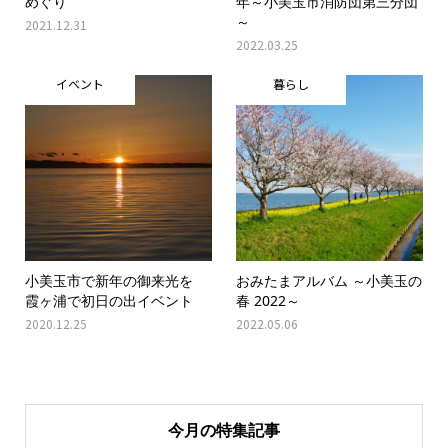
めぐり
年～小美玉市消防団第三分団
～
2021.12.31
2022.03.25
イベント
暮らし
小美玉市で新年の御来光を
おみたまアルバム ～小美玉の
霞ヶ浦で初日の出イベント
春 2022～
2020.12.25
2022.05.06
今月の特集記事