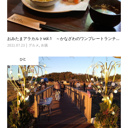
おみたまアラカルトvol.1 ～かなざわのワンプレートランチ...
2021.07.23
グルメ
,
お店
ひと