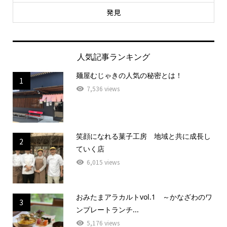
発見
人気記事ランキング
麺屋むじゃきの人気の秘密とは！
1
7,536 views
笑顔になれる菓子工房 地域と共に成長し
2
ていく店
6,015 views
おみたまアラカルトvol.1 ～かなざわのワ
3
ンプレートランチ...
5,176 views