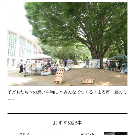


子どもたちへの想いを胸に 〜みんなでつくる！まる市 夏のミ
美
ニ...
思..
おすすめ記事
グルメ
イベント