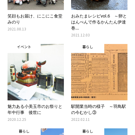
笑顔もお届け、にこにこ食堂
おみたまレシピvol.6 ～卵と
みのり
はんぺんで作るかんたん伊達
巻...
2021.08.13
2021.12.03
イベント
暮らし
魅力ある小美玉市のお祭りと
駅開業当時の様子 ～羽鳥駅
年中行事 後世に
の今むかし③
2020.12.25
2022.02.11
暮らし
暮らし