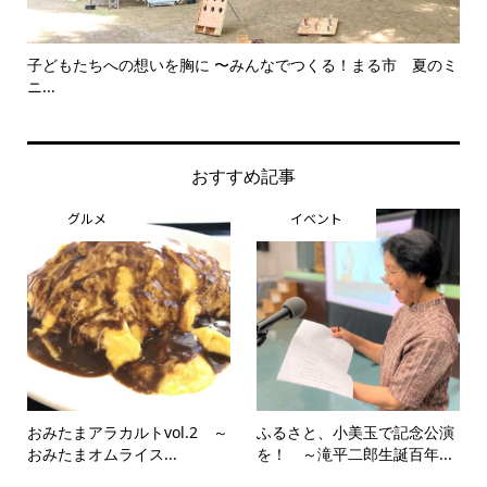
子どもたちへの想いを胸に 〜みんなでつくる！まる市 夏のミ
美
ニ...
思..
おすすめ記事
グルメ
イベント
おみたまアラカルトvol.2 ～
ふるさと、小美玉で記念公演
おみたまオムライス...
を！ ～滝平二郎生誕百年...