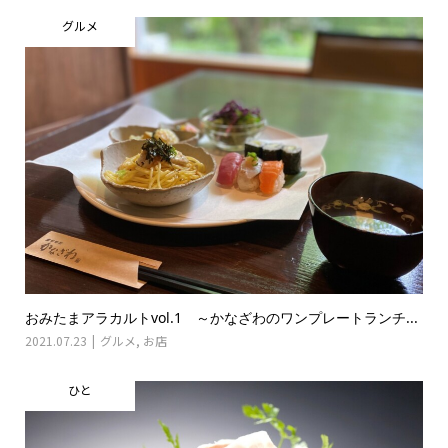
グルメ
おみたまアラカルトvol.1 ～かなざわのワンプレートランチ...
2021.07.23
グルメ
,
お店
ひと