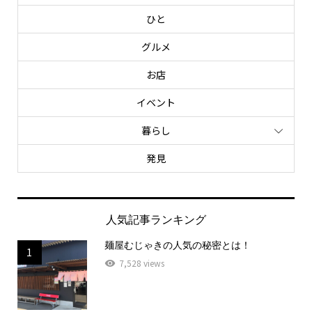
ひと
グルメ
お店
イベント
暮らし
発見
人気記事ランキング
麺屋むじゃきの人気の秘密とは！
1
7,528 views