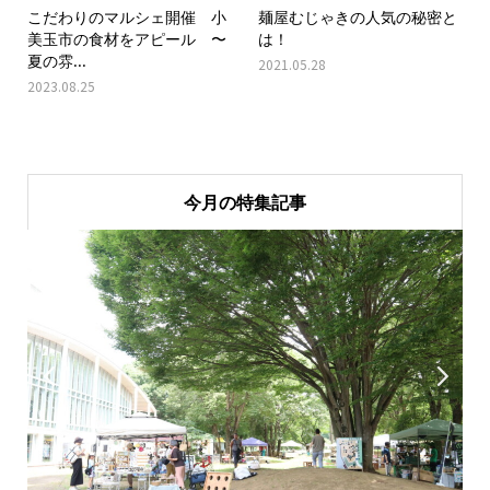
こだわりのマルシェ開催 小
麺屋むじゃきの人気の秘密と
美玉市の食材をアピール 〜
は！
夏の雰...
2021.05.28
2023.08.25
今月の特集記事

