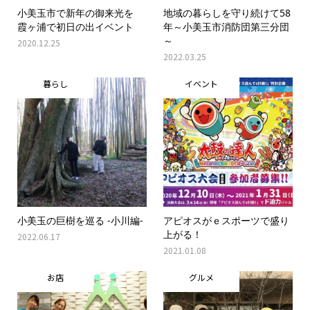
小美玉市で新年の御来光を
地域の暮らしを守り続けて58
霞ヶ浦で初日の出イベント
年～小美玉市消防団第三分団
～
2020.12.25
2022.03.25
暮らし
イベント
小美玉の巨樹を巡る -小川編-
アピオスがｅスポーツで盛り
上がる！
2022.06.17
2021.01.08
お店
グルメ