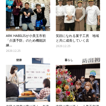
ARK HABILISが小美玉市初
笑顔になれる菓子工房 地域
「介護予防」のため機能訓
と共に成長していく店
練...
2020.12.25
2020.12.25
健康
暮らし