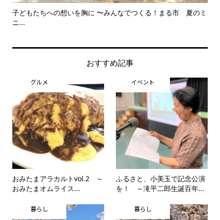
子どもたちへの想いを胸に 〜みんなでつくる！まる市 夏のミ
美
ニ...
思..
おすすめ記事
グルメ
イベント
おみたまアラカルトvol.2 ～
ふるさと、小美玉で記念公演
おみたまオムライス...
を！ ～滝平二郎生誕百年...
暮らし
暮らし