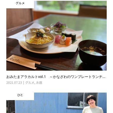
グルメ
おみたまアラカルトvol.1 ～かなざわのワンプレートランチ...
2021.07.23
グルメ
,
お店
ひと