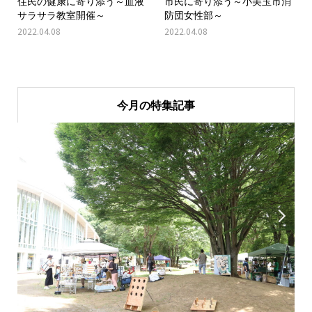
住民の健康に寄り添う～血液
市民に寄り添う～小美玉市消
サラサラ教室開催～
防団女性部～
2022.04.08
2022.04.08
今月の特集記事

