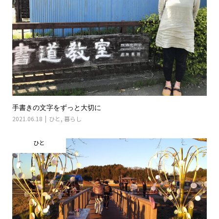
手書きの文字をずっと大切に
2021.06.18
ひと
,
暮らし
ひと