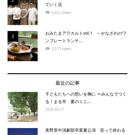
ていく店
6,011 views
おみたまアラカルトvol.1 ～かなざわのワ
3
ンプレートランチ...
5,172 views
最近の記事
子どもたちへの想いを胸に 〜みんなでつく
る！まる市 夏のミニ...
2025.09.27
美野里中演劇部卒業夏公演 笑って終わる