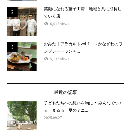
笑顔になれる菓子工房 地域と共に成長し
2
ていく店
6,013 views
おみたまアラカルトvol.1 ～かなざわのワ
3
ンプレートランチ...
5,175 views
最近の記事
子どもたちへの想いを胸に 〜みんなでつく
る！まる市 夏のミニ...
2025.09.27