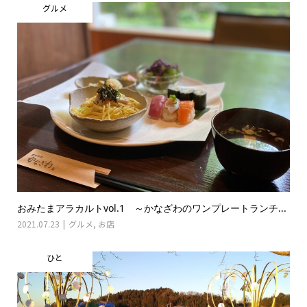
グルメ
おみたまアラカルトvol.1 ～かなざわのワンプレートランチ...
2021.07.23
グルメ
,
お店
ひと