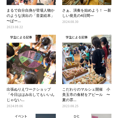
まるで自分自身が登場人物か
さぁ、演奏を始めよう！ ―新
のような演出の「音楽絵本」
しい発見の4日間―
〜ばー...
2024.08.30
2023.08.22
学生による記事
学生による記事
出張ぬりえワークショップ
こだわりのマルシェ開催 小
「今日ははみ出してもいいん
美玉市の食材をアピール 〜
じゃない...
夏の雰...
2024.09.06
2023.08.25
イベント
ひと