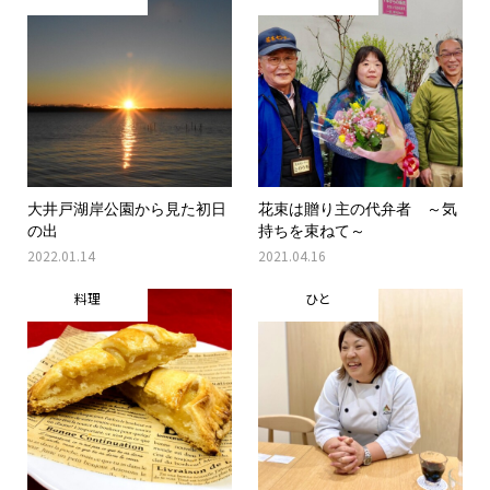
大井戸湖岸公園から見た初日
花束は贈り主の代弁者 ～気
の出
持ちを束ねて～
2022.01.14
2021.04.16
料理
ひと