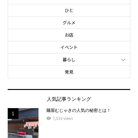
ひと
グルメ
お店
イベント
暮らし
発見
人気記事ランキング
麺屋むじゃきの人気の秘密とは！
1
7,533 views