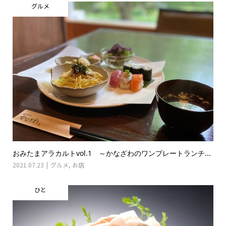
グルメ
おみたまアラカルトvol.1 ～かなざわのワンプレートランチ...
2021.07.23
グルメ
,
お店
ひと