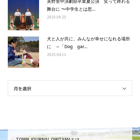
美野里中演劇部卒業夏公演 笑って終わる
舞台に 〜中学生とは思...
2025.09.25
犬と人が共に、みんなが幸せになれる場所
に ～「Dog gar...
2025.04.11
月を選択
TOWN JOURNAL OMITAMAとは