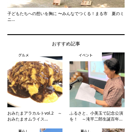
子どもたちへの想いを胸に 〜みんなでつくる！まる市 夏のミ
美
ニ...
思..
おすすめ記事
グルメ
イベント
おみたまアラカルトvol.2 ～
ふるさと、小美玉で記念公演
おみたまオムライス...
を！ ～滝平二郎生誕百年...
暮らし
暮らし