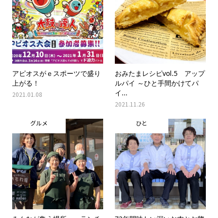
アピオスがｅスポーツで盛り
おみたまレシピvol.5 アップ
上がる！
ルパイ ～ひと手間かけてパ
イ...
2021.01.08
2021.11.26
グルメ
ひと