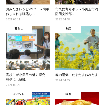
おみたまレシピvol.2 ～簡単
市民に寄り添う～小美玉市消
おしゃれ茶碗蒸し～
防団女性部～
2021.06.11
2022.04.08
暮らし
お店
高校生が小美玉の魅力探究！
春の陽気にたまたまおみたま
発信にも挑戦
2024.04.09
2021.08.20
イベント
料理