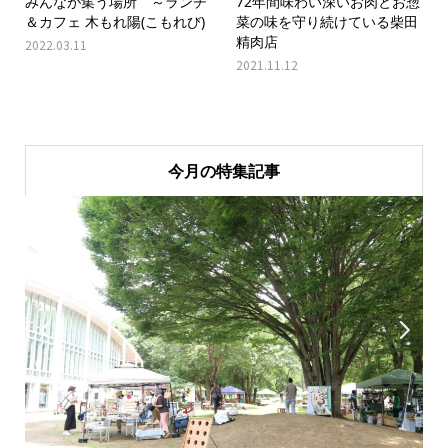
みんなが集う場所 ～ランチ
72年間味わい深いお肉とお惣
＆カフェ 木もれ陽(こもれび)
菜の味を守り続けている柴田
精肉店
2022.03.11
2021.11.12
今月の特集記事

