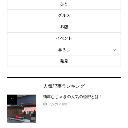
ひと
グルメ
お店
イベント
暮らし
発見
人気記事ランキング
麺屋むじゃきの人気の秘密とは！
1
7,529 views