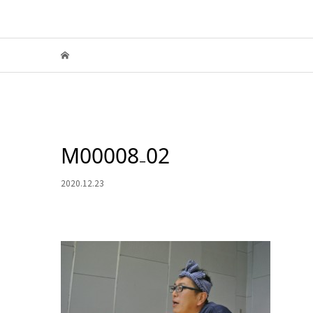
M00008₋02
2020.12.23