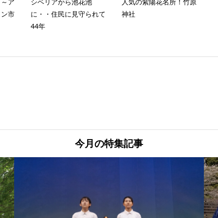
 ～ア
シベリアから池花池
人気の紫陽花名所！竹原
リン市
に・・住民に見守られて
神社
44年
今月の特集記事