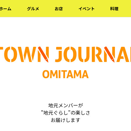
ホーム
グルメ
お店
イベント
料理
地元メンバーが
"地元ぐらし"の楽しさ
お届けします