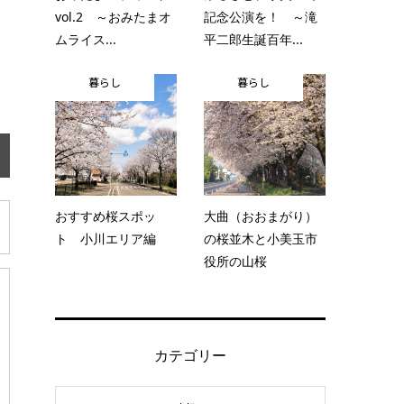
vol.2 ～おみたまオ
記念公演を！ ～滝
ムライス...
平二郎生誕百年...
暮らし
暮らし
おすすめ桜スポッ
大曲（おおまがり）
ト 小川エリア編
の桜並木と小美玉市
役所の山桜
カテゴリー