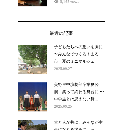
5,168 views
最近の記事
子どもたちへの想いを胸に
〜みんなでつくる！まる
市 夏のミニマルシェ
2025.09.27
美野里中演劇部卒業夏公
演 笑って終わる舞台に 〜
中学生とは思えない舞...
2025.09.25
犬と人が共に、みんなが幸
せになれる場所に ～