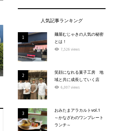
人気記事ランキング
麺屋むじゃきの人気の秘密
1
とは！
7,526 views
笑顔になれる菓子工房 地
2
域と共に成長していく店
6,007 views
おみたまアラカルトvol.1
3
～かなざわのワンプレート
ランチ～