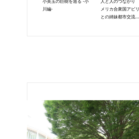
小美玉の巨樹を巡る -小
人と人のつながり
川編-
メリカ合衆国アビ
との姉妹都市交流...