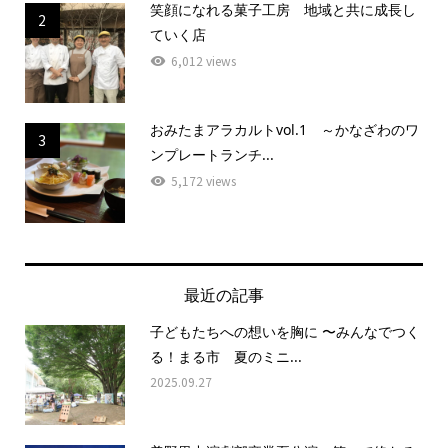
笑顔になれる菓子工房 地域と共に成長し
2
ていく店
6,012 views
おみたまアラカルトvol.1 ～かなざわのワ
3
ンプレートランチ...
5,172 views
最近の記事
子どもたちへの想いを胸に 〜みんなでつく
る！まる市 夏のミニ...
2025.09.27