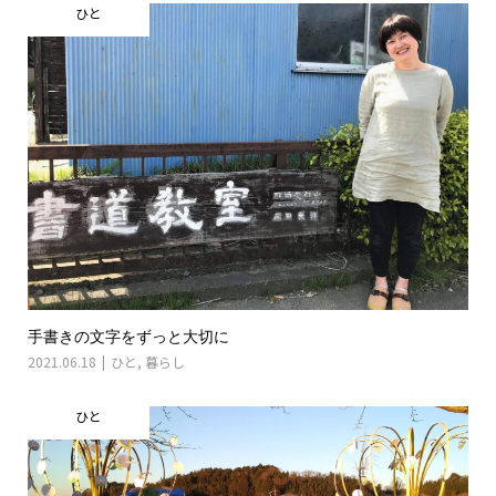
ひと
手書きの文字をずっと大切に
2021.06.18
ひと
,
暮らし
ひと