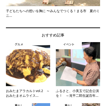
子どもたちへの想いを胸に 〜みんなでつくる！まる市 夏のミ
美
ニ...
思..
おすすめ記事
グルメ
イベント
おみたまアラカルトvol.2 ～
ふるさと、小美玉で記念公演
おみたまオムライス...
を！ ～滝平二郎生誕百年...
暮らし
暮らし