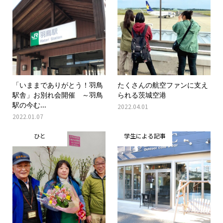
「いままでありがとう！羽鳥
たくさんの航空ファンに支え
駅舎」お別れ会開催 ～羽鳥
られる茨城空港
駅の今む...
2022.04.01
2022.01.07
ひと
学生による記事