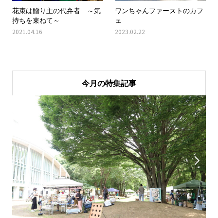
花束は贈り主の代弁者 ～気
ワンちゃんファーストのカフ
持ちを束ねて～
ェ
2021.04.16
2023.02.22
今月の特集記事

