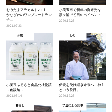
おみたまアラカルトvol.1 ～
小美玉市で新年の御来光を
かなざわのワンプレートラン
霞ヶ浦で初日の出イベント
チ...
2020.12.25
2021.07.23
お店
ひと
小美玉ふるさと食品公社物語
伝統を受け継ぎ未来へ、神主
～創設編～
という役目。
2021.05.14
2020.12.25
暮らし
学生による記事