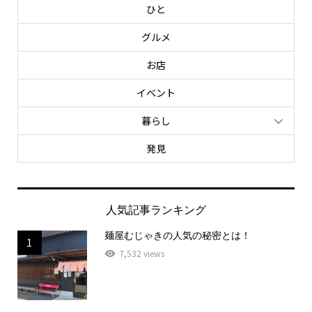
ひと
グルメ
お店
イベント
暮らし
発見
人気記事ランキング
麺屋むじゃきの人気の秘密とは！
1
7,532 views