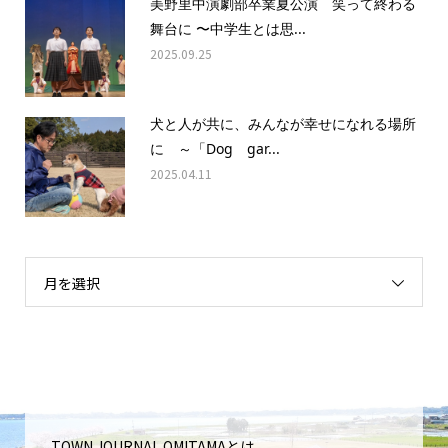
美野里中演劇部卒業夏公演 笑って終わる
舞台に 〜中学生とは思...
2025.09.25
犬と人が共に、みんなが幸せになれる場所
に ～「Dog gar...
2025.04.11
月を選択
TOWN JOURNAL OMITAMAとは