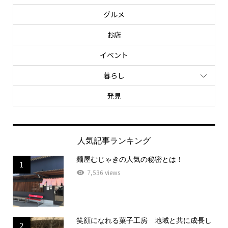
グルメ
お店
イベント
暮らし
発見
人気記事ランキング
麺屋むじゃきの人気の秘密とは！
1
7,536 views
笑顔になれる菓子工房 地域と共に成長し
2