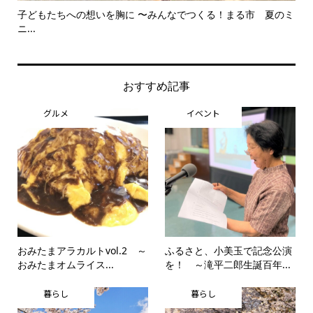
子どもたちへの想いを胸に 〜みんなでつくる！まる市 夏のミ
美
ニ...
思..
おすすめ記事
グルメ
イベント
おみたまアラカルトvol.2 ～
ふるさと、小美玉で記念公演
おみたまオムライス...
を！ ～滝平二郎生誕百年...
暮らし
暮らし