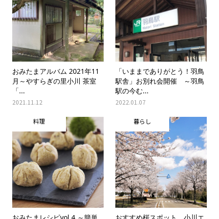
おみたまアルバム 2021年11
「いままでありがとう！羽鳥
月～やすらぎの里小川 茶室
駅舎」お別れ会開催 ～羽鳥
「...
駅の今む...
2021.11.12
2022.01.07
料理
暮らし
おみたまレシピvol.4 ～簡単
おすすめ桜スポット 小川エ