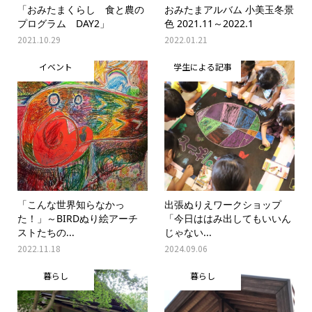
「おみたまくらし 食と農の
おみたまアルバム 小美玉冬景
プログラム DAY2」
色 2021.11～2022.1
2021.10.29
2022.01.21
イベント
学生による記事
「こんな世界知らなかっ
出張ぬりえワークショップ
た！」～BIRDぬり絵アーチ
「今日ははみ出してもいいん
ストたちの...
じゃない...
2022.11.18
2024.09.06
暮らし
暮らし