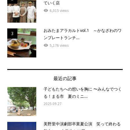
ていく店
6,015 views
おみたまアラカルトvol.1 ～かなざわのワ
3
ンプレートランチ...
5,176 views
最近の記事
子どもたちへの想いを胸に 〜みんなでつく
る！まる市 夏のミニ...
2025.09.27
美野里中演劇部卒業夏公演 笑って終わる