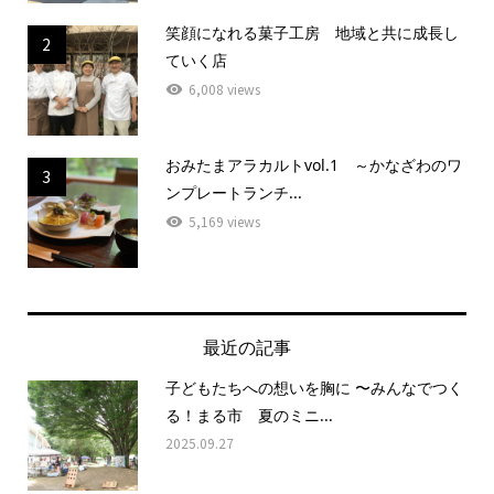
笑顔になれる菓子工房 地域と共に成長し
2
ていく店
6,008 views
おみたまアラカルトvol.1 ～かなざわのワ
3
ンプレートランチ...
5,169 views
最近の記事
子どもたちへの想いを胸に 〜みんなでつく
る！まる市 夏のミニ...
2025.09.27