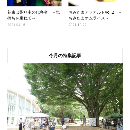
花束は贈り主の代弁者 ～気
おみたまアラカルトvol.2 ～
持ちを束ねて～
おみたまオムライス～
2021.04.16
2021.10.22
今月の特集記事

