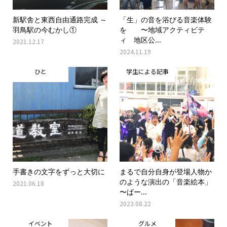
新駅舎と東西自由通路完成 ～
「生」の音を浴びる音楽体験
羽鳥駅の今むかし①
を 〜地域アクティビテ
ィ 地区公...
2021.12.17
2024.11.19
ひと
学生による記事
手書きの文字をずっと大切に
まるで自分自身が登場人物か
のような演出の「音楽絵本」
2021.06.18
〜ばー...
2023.08.22
イベント
グルメ