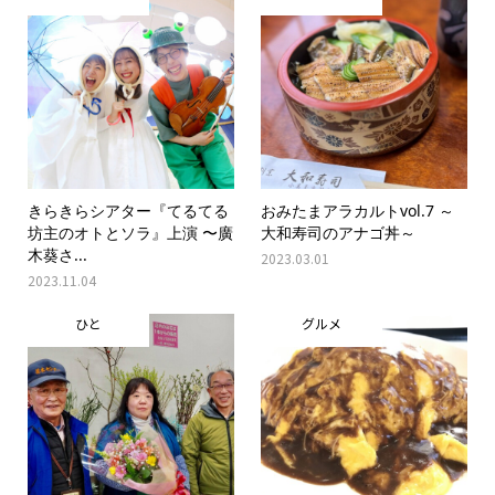
きらきらシアター『てるてる
おみたまアラカルトvol.7 ～
坊主のオトとソラ』上演 〜廣
大和寿司のアナゴ丼～
木葵さ...
2023.03.01
2023.11.04
ひと
グルメ