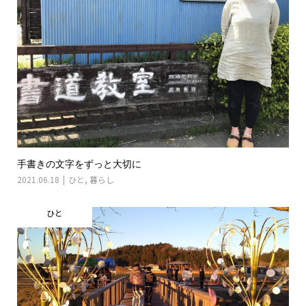
手書きの文字をずっと大切に
2021.06.18
ひと
,
暮らし
ひと