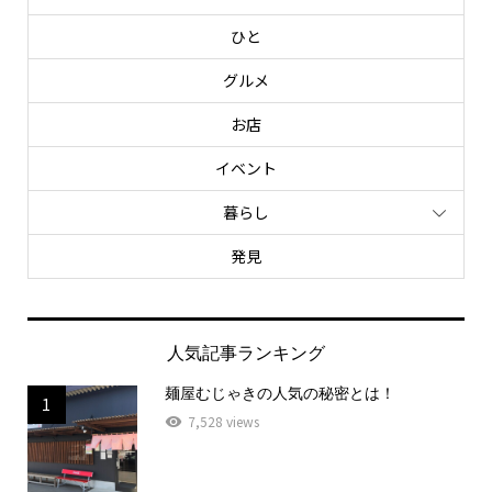
ひと
グルメ
お店
イベント
暮らし
発見
人気記事ランキング
麺屋むじゃきの人気の秘密とは！
1
7,528 views