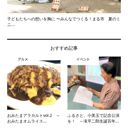
子どもたちへの想いを胸に 〜みんなでつくる！まる市 夏のミ
美
ニ...
思..
おすすめ記事
グルメ
イベント
おみたまアラカルトvol.2 ～
ふるさと、小美玉で記念公演
おみたまオムライス...
を！ ～滝平二郎生誕百年...