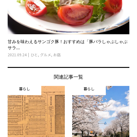
甘みを味わえるサンゴク豚！おすすめは「豚バラしゃぶしゃぶ
サラ...
2021.09.24
ひと
,
グルメ
,
お店
関連記事一覧
暮らし
暮らし