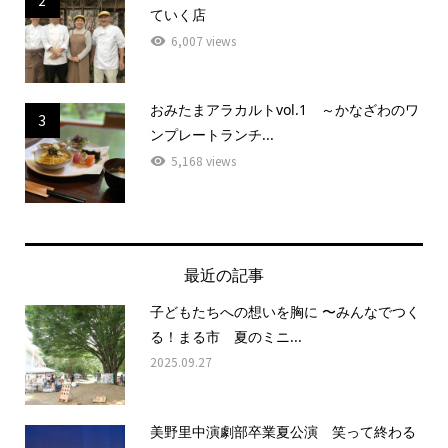
ていく店
6,007 views
おみたまアラカルトvol.1 ～かなざわのワ
3
ンプレートランチ...
5,168 views
最近の記事
子どもたちへの想いを胸に 〜みんなでつく
る！まる市 夏のミニ...
2025.09.27
美野里中演劇部卒業夏公演 笑って終わる