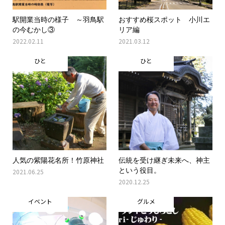
駅開業当時の様子 ～羽鳥駅
おすすめ桜スポット 小川エ
の今むかし③
リア編
2022.02.11
2021.03.12
ひと
ひと
人気の紫陽花名所！竹原神社
伝統を受け継ぎ未来へ、神主
という役目。
2021.06.25
2020.12.25
イベント
グルメ