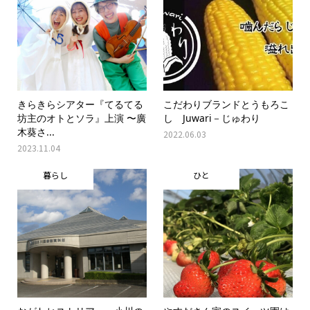
きらきらシアター『てるてる
こだわりブランドとうもろこ
坊主のオトとソラ』上演 〜廣
し Juwari－じゅわり
木葵さ...
2022.06.03
2023.11.04
暮らし
ひと