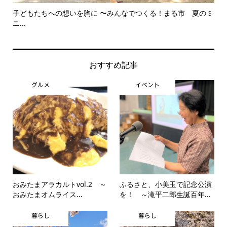
子どもたちへの想いを胸に 〜みんなでつくる！まる市 夏のミ
美
ニ...
思..
おすすめ記事
グルメ
イベント
おみたまアラカルトvol.2 ～
ふるさと、小美玉で記念公演
おみたまオムライス...
を！ ～滝平二郎生誕百年...
暮らし
暮らし