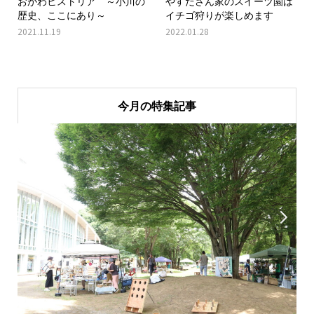
おがわヒストリア ～小川の
やすださん家のスイーツ園は
歴史、ここにあり～
イチゴ狩りが楽しめます
2021.11.19
2022.01.28
今月の特集記事

