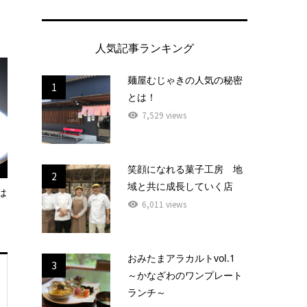
人気記事ランキング
麺屋むじゃきの人気の秘密
1
とは！
7,529 views
笑顔になれる菓子工房 地
2
域と共に成長していく店
は
6,011 views
おみたまアラカルトvol.1
3
～かなざわのワンプレート
ランチ～