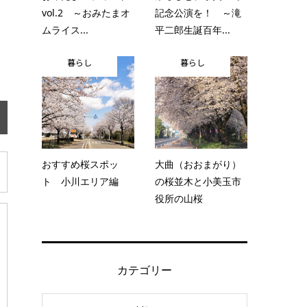
vol.2 ～おみたまオ
記念公演を！ ～滝
ムライス...
平二郎生誕百年...
暮らし
暮らし
おすすめ桜スポッ
大曲（おおまがり）
ト 小川エリア編
の桜並木と小美玉市
役所の山桜
カテゴリー