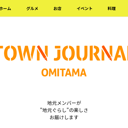
ホーム
グルメ
お店
イベント
料理
地元メンバーが
"地元ぐらし"の楽しさ
お届けします