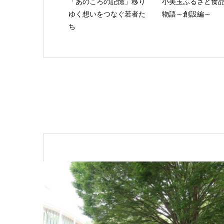
「あのころの記憶」移り
小美玉ふるさと食
ゆく想いをつなぐ若者た
物語～創設編～
ち