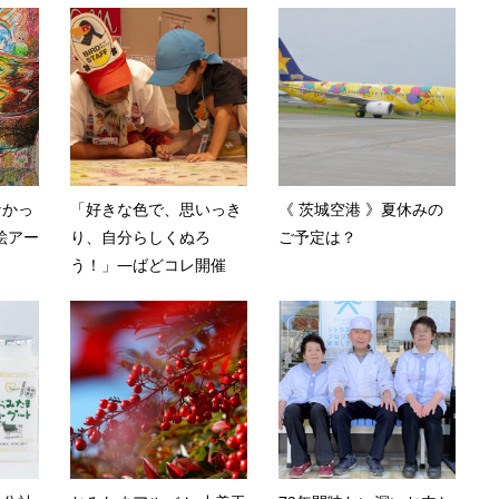
なかっ
「好きな色で、思いっき
《 茨城空港 》夏休みの
絵アー
り、自分らしくぬろ
ご予定は？
う！」―ばどコレ開催