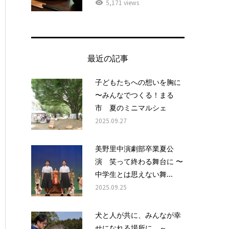
5,171 views
最近の記事
子どもたちへの想いを胸に
〜みんなでつくる！まる
市 夏のミニマルシェ
2025.09.27
美野里中演劇部卒業夏公
演 笑って終わる舞台に 〜
中学生とは思えない舞...
2025.09.25
犬と人が共に、みんなが幸
せになれる場所に ～