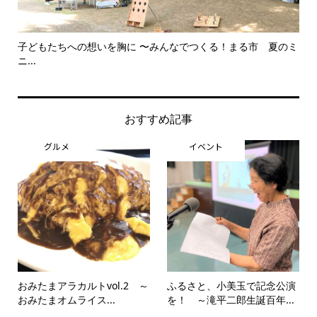
子どもたちへの想いを胸に 〜みんなでつくる！まる市 夏のミ
美
ニ...
思..
おすすめ記事
グルメ
イベント
おみたまアラカルトvol.2 ～
ふるさと、小美玉で記念公演
おみたまオムライス...
を！ ～滝平二郎生誕百年...