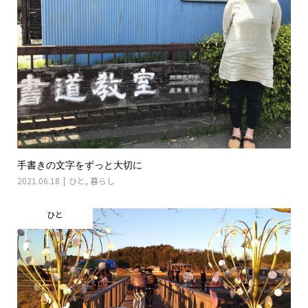
手書きの文字をずっと大切に
2021.06.18
ひと
,
暮らし
ひと