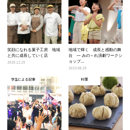
笑顔になれる菓子工房 地域
地域で輝く 成長と感動の舞
と共に成長していく店
台 ― みの～れ演劇ワークシ
ョップ...
2020.12.25
2023.08.29
学生による記事
料理