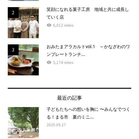
笑顔になれる菓子工房 地域と共に成長し
2
ていく店
6,012 views
おみたまアラカルトvol.1 ～かなざわのワ
3
ンプレートランチ...
5,174 views
最近の記事
子どもたちへの想いを胸に 〜みんなでつく
る！まる市 夏のミニ...
2025.09.27