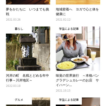
夢をかたちに いつまでも挑
地域密着へ ヨガで心と体を
戦
健康に
2021.03.26
2021.02.12
暮らし
学生による記事
河岸の町 名残とどめる年中
味覚の世界旅行 ～本格バン
行事～川岸地区～
グラデシュカレーのお店 サ
イハーン...
2022.03.18
2021.10.15
グルメ
学生による記事