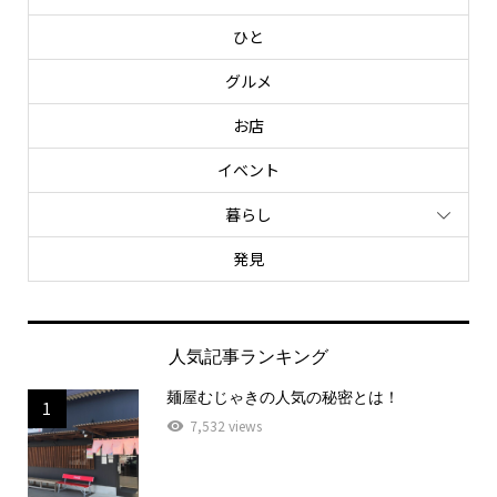
ひと
グルメ
お店
イベント
暮らし
発見
人気記事ランキング
麺屋むじゃきの人気の秘密とは！
1
7,532 views