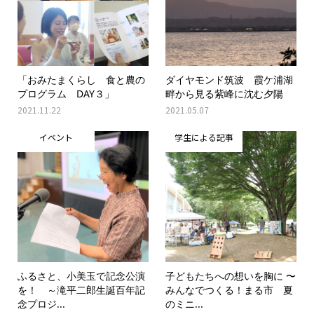
「おみたまくらし 食と農の
ダイヤモンド筑波 霞ケ浦湖
プログラム DAY３」
畔から見る紫峰に沈む夕陽
2021.11.22
2021.05.07
イベント
学生による記事
ふるさと、小美玉で記念公演
子どもたちへの想いを胸に 〜
を！ ～滝平二郎生誕百年記
みんなでつくる！まる市 夏
念プロジ...
のミニ...