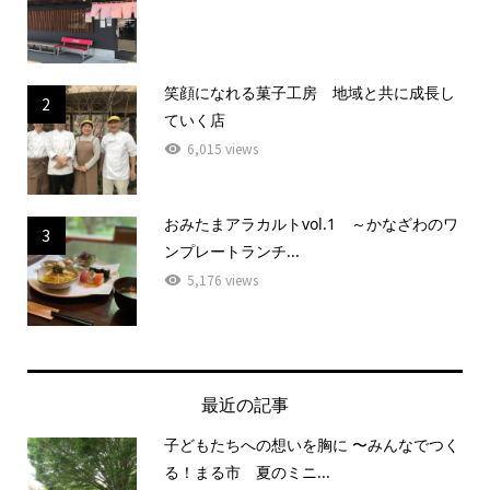
笑顔になれる菓子工房 地域と共に成長し
2
ていく店
6,015 views
おみたまアラカルトvol.1 ～かなざわのワ
3
ンプレートランチ...
5,176 views
最近の記事
子どもたちへの想いを胸に 〜みんなでつく
る！まる市 夏のミニ...