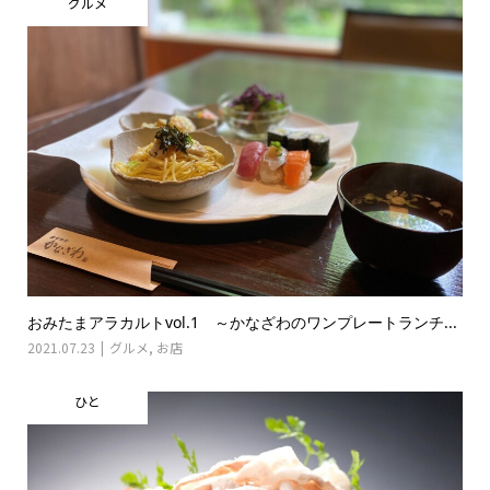
グルメ
おみたまアラカルトvol.1 ～かなざわのワンプレートランチ...
2021.07.23
グルメ
,
お店
ひと