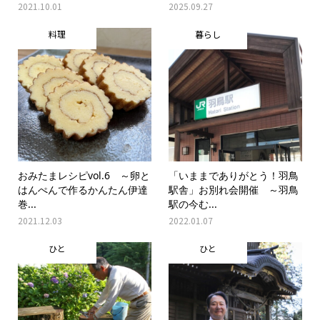
2021.10.01
2025.09.27
料理
暮らし
おみたまレシピvol.6 ～卵と
「いままでありがとう！羽鳥
はんぺんで作るかんたん伊達
駅舎」お別れ会開催 ～羽鳥
巻...
駅の今む...
2021.12.03
2022.01.07
ひと
ひと