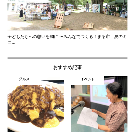
子どもたちへの想いを胸に 〜みんなでつくる！まる市 夏のミ
美
ニ...
思..
おすすめ記事
グルメ
イベント