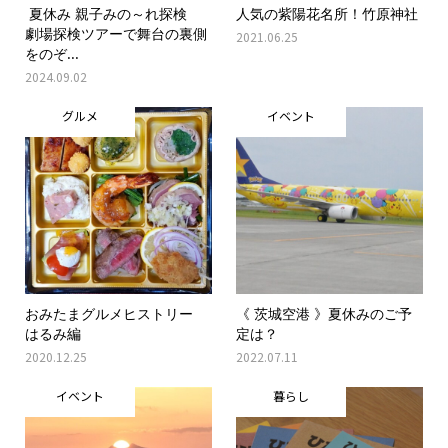
夏休み 親子みの～れ探検
人気の紫陽花名所！竹原神社
劇場探検ツアーで舞台の裏側
2021.06.25
をのぞ...
2024.09.02
グルメ
イベント
おみたまグルメヒストリー
《 茨城空港 》夏休みのご予
はるみ編
定は？
2020.12.25
2022.07.11
イベント
暮らし