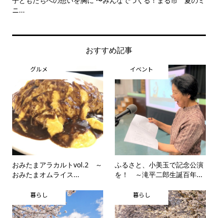
子どもたちへの想いを胸に 〜みんなでつくる！まる市 夏のミ
美
ニ...
思..
おすすめ記事
グルメ
イベント
おみたまアラカルトvol.2 ～
ふるさと、小美玉で記念公演
おみたまオムライス...
を！ ～滝平二郎生誕百年...
暮らし
暮らし