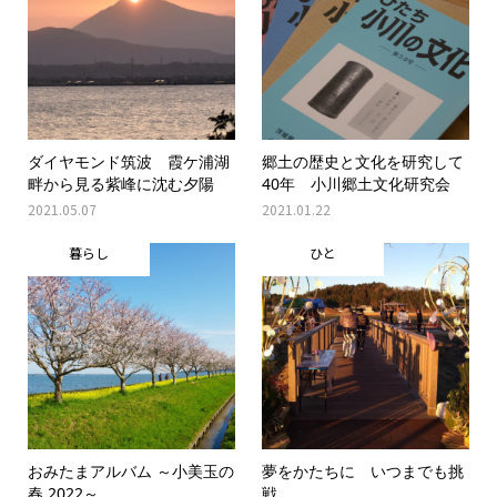
ダイヤモンド筑波 霞ケ浦湖
郷土の歴史と文化を研究して
畔から見る紫峰に沈む夕陽
40年 小川郷土文化研究会
2021.05.07
2021.01.22
暮らし
ひと
おみたまアルバム ～小美玉の
夢をかたちに いつまでも挑
春 2022～
戦