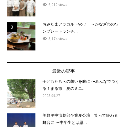
6,012 views
おみたまアラカルトvol.1 ～かなざわのワ
3
ンプレートランチ...
5,174 views
最近の記事
子どもたちへの想いを胸に 〜みんなでつく
る！まる市 夏のミニ...
2025.09.27
美野里中演劇部卒業夏公演 笑って終わる
舞台に 〜中学生とは思...