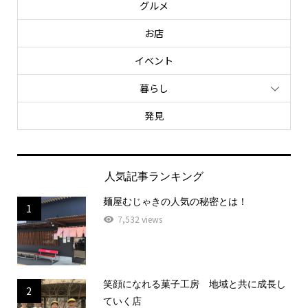
グルメ
お店
イベント
暮らし
発見
人気記事ランキング
麺屋むじゃきの人気の秘密とは！
1
7,532 views
笑顔になれる菓子工房 地域と共に成長し
2
ていく店