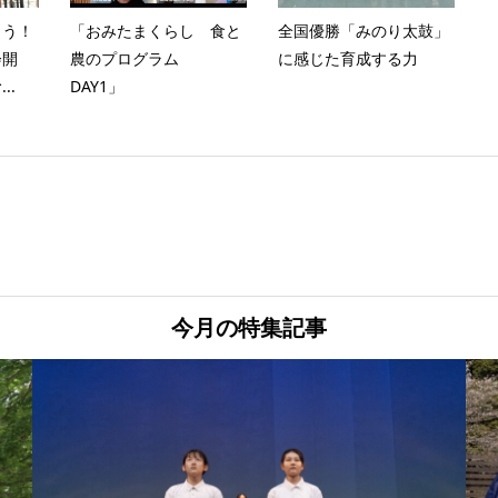
とう！
「おみたまくらし 食と
全国優勝「みのり太鼓」
会開
農のプログラム
に感じた育成する力
..
DAY1」
今月の特集記事