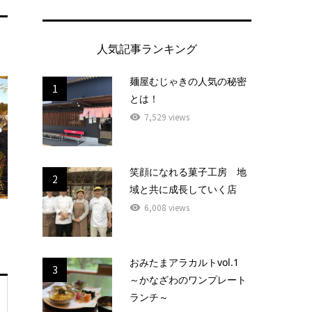
人気記事ランキング
麺屋むじゃきの人気の秘密
1
とは！
7,529 views
笑顔になれる菓子工房 地
2
域と共に成長していく店
6,008 views
おみたまアラカルトvol.1
3
～かなざわのワンプレート
ランチ～