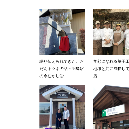
語り伝えられてきた、お
笑顔になれる菓子
だんキツネの話～羽鳥駅
地域と共に成長し
の今むかし④
店