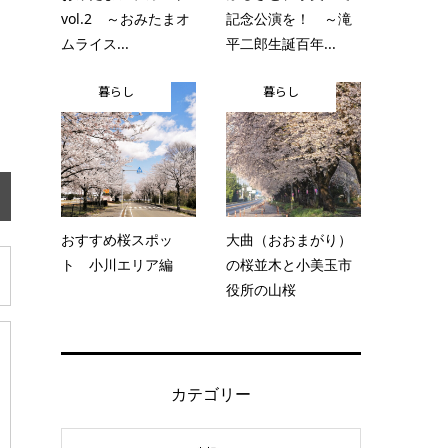
vol.2 ～おみたまオ
記念公演を！ ～滝
ムライス...
平二郎生誕百年...
暮らし
暮らし
おすすめ桜スポッ
大曲（おおまがり）
ト 小川エリア編
の桜並木と小美玉市
役所の山桜
カテゴリー