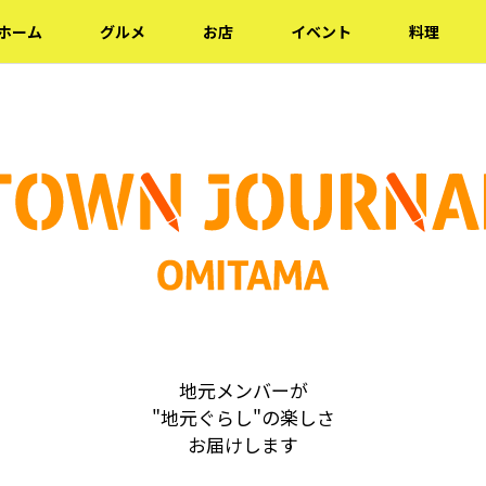
ホーム
グルメ
お店
イベント
料理
地元メンバーが
"地元ぐらし"の楽しさ
お届けします