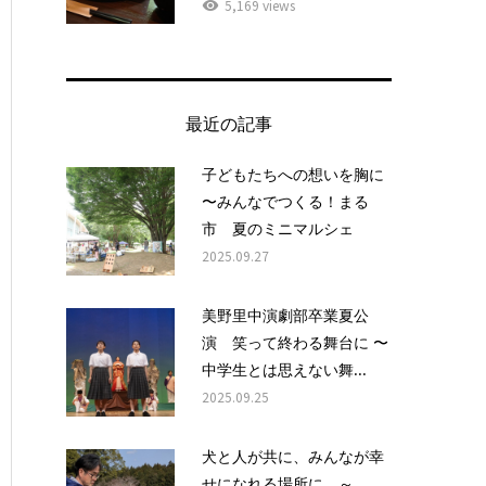
5,169 views
最近の記事
子どもたちへの想いを胸に
〜みんなでつくる！まる
市 夏のミニマルシェ
2025.09.27
美野里中演劇部卒業夏公
演 笑って終わる舞台に 〜
中学生とは思えない舞...
2025.09.25
犬と人が共に、みんなが幸
せになれる場所に ～