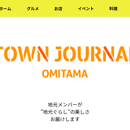
ホーム
グルメ
お店
イベント
料理
地元メンバーが
"地元ぐらし"の楽しさ
お届けします