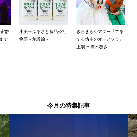
宇宙散
小美玉ふるさと食品公社
きらきらシアター『てる
催まで
物語～創設編～
てる坊主のオトとソラ』
上演 〜廣木葵さ...
今月の特集記事