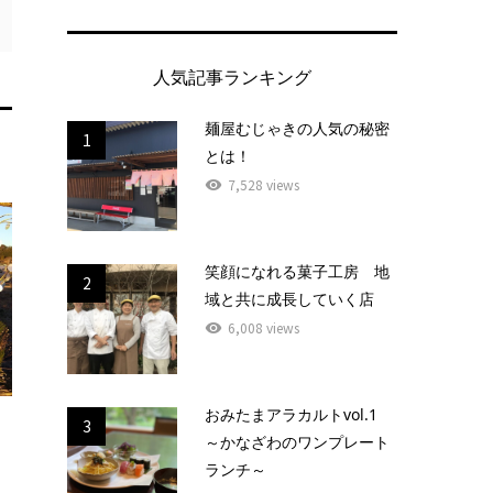
人気記事ランキング
麺屋むじゃきの人気の秘密
1
とは！
7,528 views
笑顔になれる菓子工房 地
2
域と共に成長していく店
6,008 views
おみたまアラカルトvol.1
3
～かなざわのワンプレート
ランチ～