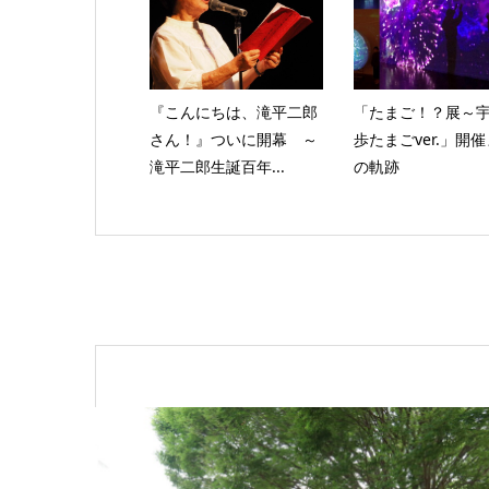
『こんにちは、滝平二郎
「たまご！？展～
さん！』ついに開幕 ～
歩たまごver.」開
滝平二郎生誕百年...
の軌跡