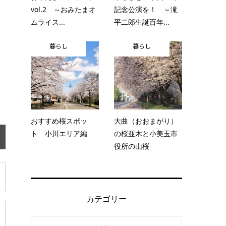
vol.2 ～おみたまオ
記念公演を！ ～滝
ムライス...
平二郎生誕百年...
暮らし
暮らし
おすすめ桜スポッ
大曲（おおまがり）
ト 小川エリア編
の桜並木と小美玉市
役所の山桜
カテゴリー