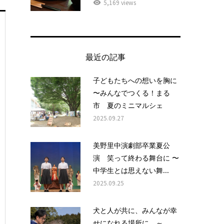
5,169 views
最近の記事
子どもたちへの想いを胸に
〜みんなでつくる！まる
市 夏のミニマルシェ
2025.09.27
美野里中演劇部卒業夏公
演 笑って終わる舞台に 〜
中学生とは思えない舞...
2025.09.25
犬と人が共に、みんなが幸
せになれる場所に ～