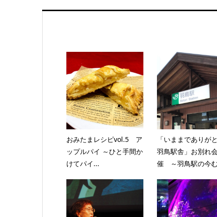
おみたまレシピvol.5 ア
「いままでありが
ップルパイ ～ひと手間か
羽鳥駅舎」お別れ
けてパイ...
催 ～羽鳥駅の今む.