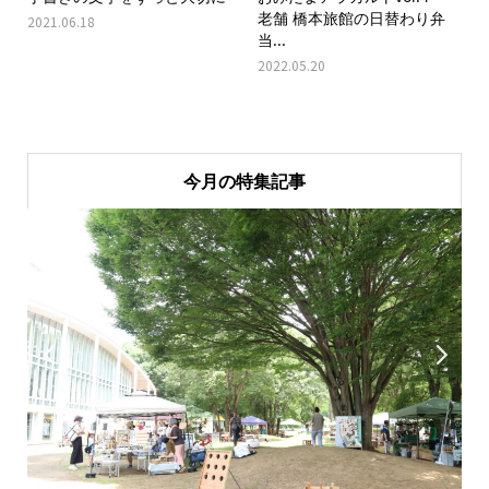
老舗 橋本旅館の日替わり弁
2021.06.18
当...
2022.05.20
今月の特集記事

