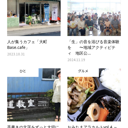
人が集うカフェ「大町
「生」の音を浴びる音楽体験
Base.cafe」
を 〜地域アクティビテ
ィ 地区公...
2023.10.31
2024.11.19
ひと
グルメ
手書きの文字をずっと大切に
おみたまアラカルトvol.4 ～