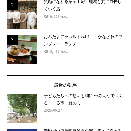
笑顔になれる菓子工房 地域と共に成長し
2
ていく店
6,008 views
おみたまアラカルトvol.1 ～かなざわのワ
3
ンプレートランチ...
5,169 views
最近の記事
子どもたちへの想いを胸に 〜みんなでつく
る！まる市 夏のミニ...
2025.09.27
美野里中演劇部卒業夏公演 笑って終わる