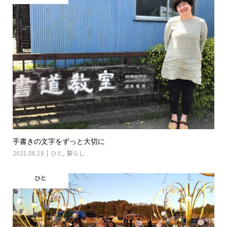
手書きの文字をずっと大切に
2021.06.18
ひと
,
暮らし
ひと