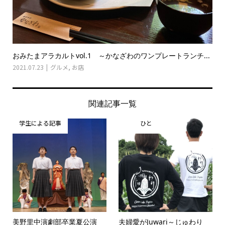
おみたまアラカルトvol.1 ～かなざわのワンプレートランチ...
2021.07.23
グルメ
,
お店
関連記事一覧
学生による記事
ひと
美野里中演劇部卒業夏公演
夫婦愛がJuwari～じゅわり