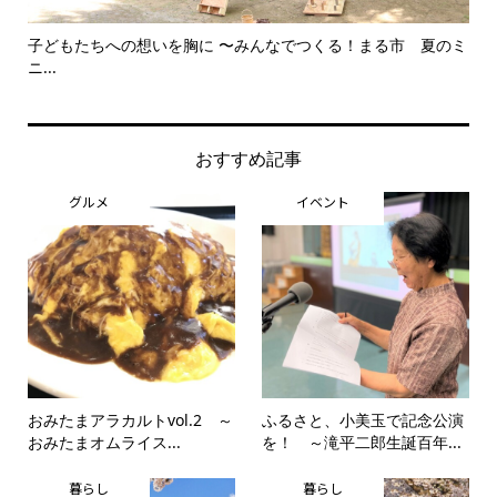
子どもたちへの想いを胸に 〜みんなでつくる！まる市 夏のミ
美
ニ...
思..
おすすめ記事
グルメ
イベント
おみたまアラカルトvol.2 ～
ふるさと、小美玉で記念公演
おみたまオムライス...
を！ ～滝平二郎生誕百年...
暮らし
暮らし