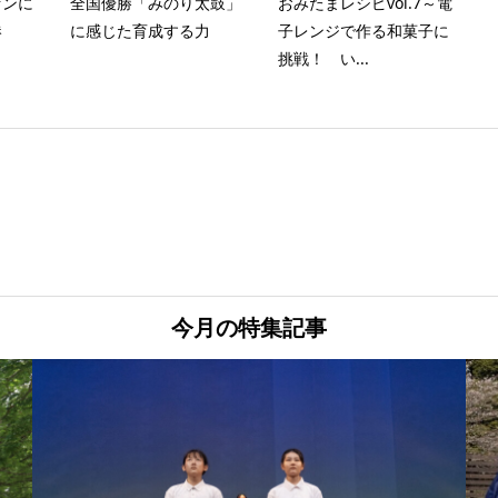
ァンに
全国優勝「みのり太鼓」
おみたまレシピvol.7～電
港
に感じた育成する力
子レンジで作る和菓子に
挑戦！ い...
今月の特集記事