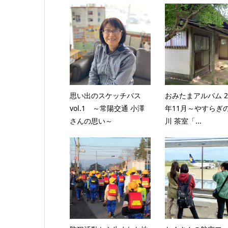
思い出のスケッチバス
おみたまアルバム 2
vol.1 ～常陽交通 小澤
年11月～やすらぎ
さんの思い～
川 茶室「...