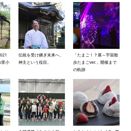
021
伝統を受け継ぎ未来へ、
「たまご！？展～宇宙散
の里小
神主という役目。
歩たまごver.」開催まで
の軌跡