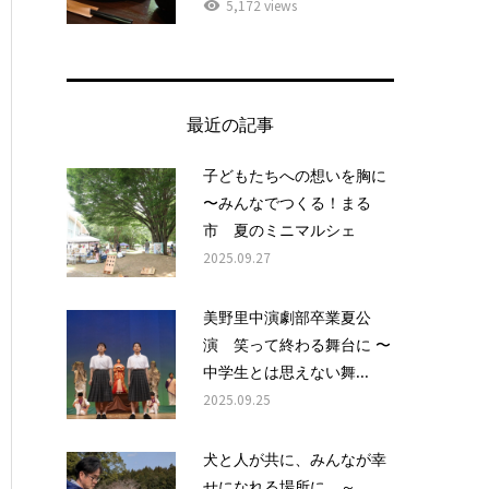
5,172 views
最近の記事
子どもたちへの想いを胸に
〜みんなでつくる！まる
市 夏のミニマルシェ
2025.09.27
美野里中演劇部卒業夏公
演 笑って終わる舞台に 〜
中学生とは思えない舞...
2025.09.25
犬と人が共に、みんなが幸
せになれる場所に ～