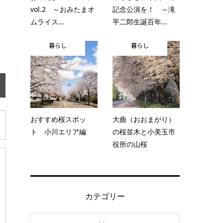
vol.2 ～おみたまオ
記念公演を！ ～滝
ムライス...
平二郎生誕百年...
暮らし
暮らし
おすすめ桜スポッ
大曲（おおまがり）
ト 小川エリア編
の桜並木と小美玉市
役所の山桜
カテゴリー