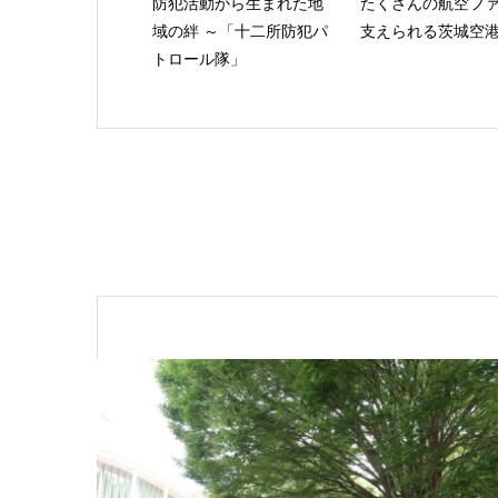
防犯活動から生まれた地
たくさんの航空フ
域の絆 ～「十二所防犯パ
支えられる茨城空
トロール隊」