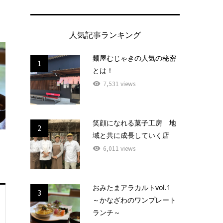
人気記事ランキング
麺屋むじゃきの人気の秘密
1
とは！
7,531 views
笑顔になれる菓子工房 地
2
域と共に成長していく店
6,011 views
おみたまアラカルトvol.1
3
～かなざわのワンプレート
ランチ～