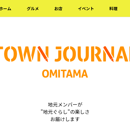
ホーム
グルメ
お店
イベント
料理
地元メンバーが
"地元ぐらし"の楽しさ
お届けします