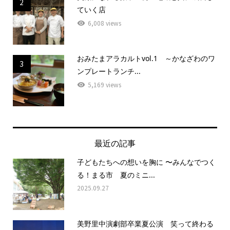
2
ていく店
6,008 views
おみたまアラカルトvol.1 ～かなざわのワ
3
ンプレートランチ...
5,169 views
最近の記事
子どもたちへの想いを胸に 〜みんなでつく
る！まる市 夏のミニ...
2025.09.27
美野里中演劇部卒業夏公演 笑って終わる