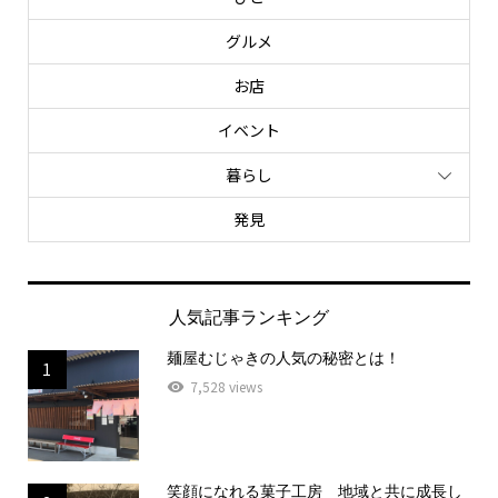
グルメ
お店
イベント
暮らし
発見
人気記事ランキング
麺屋むじゃきの人気の秘密とは！
1
7,528 views
笑顔になれる菓子工房 地域と共に成長し