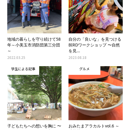
地域の暮らしを守り続けて58
自分の「良いな」を見つける
年～小美玉市消防団第三分団
BIRDワークショップ 〜自然
～
を見...
2022.03.25
2023.08.18
学生による記事
グルメ
子どもたちへの想いを胸に 〜
おみたまアラカルトvol.6 ～