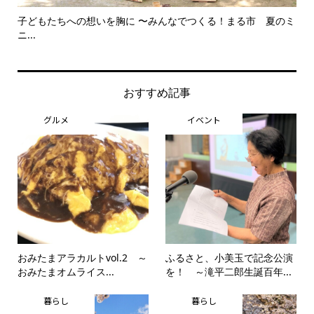
子どもたちへの想いを胸に 〜みんなでつくる！まる市 夏のミ
美
ニ...
思..
おすすめ記事
グルメ
イベント
おみたまアラカルトvol.2 ～
ふるさと、小美玉で記念公演
おみたまオムライス...
を！ ～滝平二郎生誕百年...
暮らし
暮らし