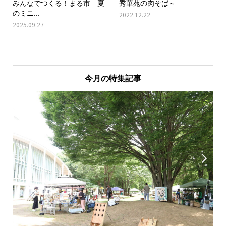
みんなでつくる！まる市 夏
秀華苑の肉そば～
のミニ...
2022.12.22
2025.09.27
今月の特集記事

