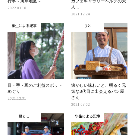
行事～川岸地区～
カフェギャラリーベルデの大
人...
2022.03.18
2021.12.24
学生による記事
ひと
目・手・耳のご利益スポット
懐かしい味わいと、明るく元
めぐり
気な3代目に出会えるパン屋
さん
2021.12.31
2021.07.02
暮らし
学生による記事