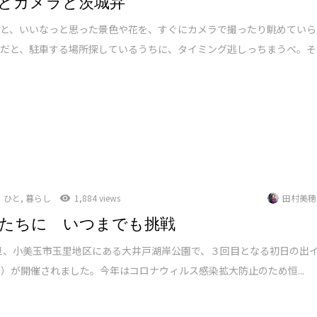
とカメラと茨城弁
だと、いいなっと思った景色や花を、すぐにカメラで撮ったり眺めていら
車だと、駐車する場所探しているうちに、タイミング逃しっちまうべ。そ
ひと
,
暮らし
1,884 views
田村美穂
たちに いつまでも挑戦
元旦、小美玉市玉里地区にある大井戸湖岸公園で、３回目となる初日の出
1）が開催されました。今年はコロナウィルス感染拡大防止のため恒...