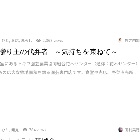
ひと
,
お店
,
暮らし
2,368 views
外之内加
贈り主の代弁者 ～気持ちを束ねて～
部室にあるトキワ園芸農業協同組合花木センター（通称：花木センター
haもの広大な敷地面積を誇る園芸専門店です。食堂や売店、野菜直売所...
ひと
,
発見
784 views
田村美穂