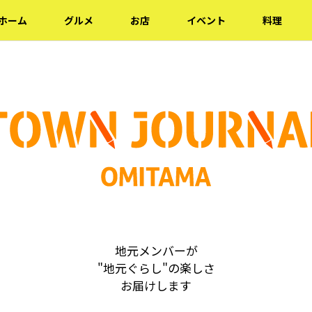
ホーム
グルメ
お店
イベント
料理
地元メンバーが
"地元ぐらし"の楽しさ
お届けします