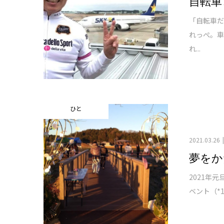
自転車
「自転車
れっぺ。
れ...
ひと
2021.03.26
夢をか
2021年
ベント（*