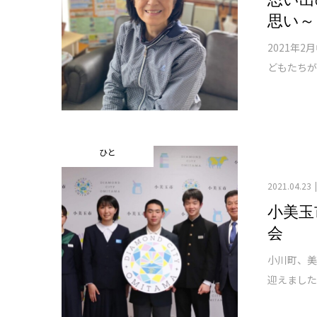
思い～
2021年
どもたちが
ひと
2021.04.23
小美玉
会
小川町、美
迎えました