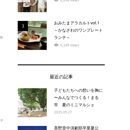
おみたまアラカルトvol.1
3
～かなざわのワンプレート
ランチ～
奈
5,169 views
）
最近の記事
子どもたちへの想いを胸に
〜みんなでつくる！まる
市 夏のミニマルシェ
2025.09.27
子
美野里中演劇部卒業夏公