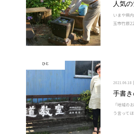
人気の
いまや県
玉市竹原2
ひと
2021.06.18
手書き
「地域の
う言ってほ