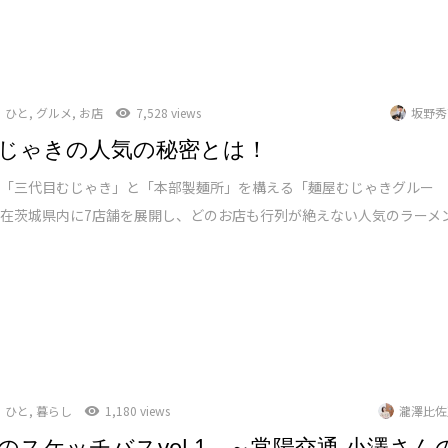
ひと
,
グルメ
,
お店
7,528 views
坂野秀
じゃきの人気の秘密とは！
に「三代目むじゃき」と「本部製麺所」を構える「麺屋むじゃきグルー
在茨城県内に7店舗を展開し、どのお店も行列が絶えない人気のラーメ
ひと
,
暮らし
1,180 views
瀧澤比佐
のスケッチバスvol.1 ～常陽交通 小澤さん