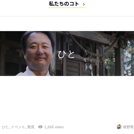
私たちのコト
ひと
ひと
,
イベント
,
発見
1,686 views
坂野秀