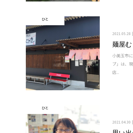
ひと
2021.05.28
麺屋む
小美玉市
プ」は、現
店...
ひと
2021.04.30
思い出