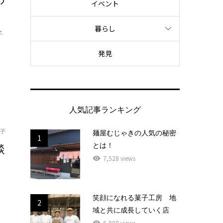
イベント
暮らし
子
発見
人気記事ランキング
子
麺屋むじゃきの人気の秘密
1
とは！
談
7,528 views
笑顔になれる菓子工房 地
2
域と共に成長していく店
6,008 views