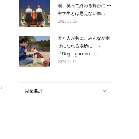
演 笑って終わる舞台に 〜
中学生とは思えない舞...
2025.09.25
犬と人が共に、みんなが幸
せになれる場所に ～
「Dog garden ...
2025.04.11
子
月を選択
イ