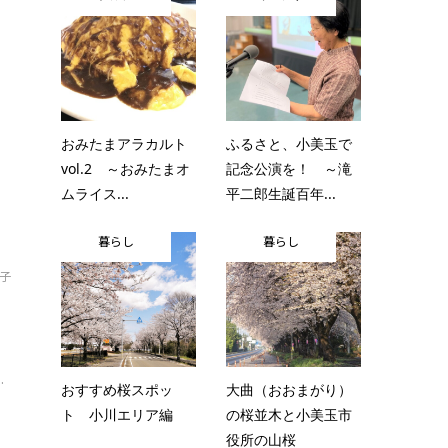
おみたまアラカルト
ふるさと、小美玉で
vol.2 ～おみたまオ
記念公演を！ ～滝
ムライス...
平二郎生誕百年...
暮らし
暮らし
子
そ
.
おすすめ桜スポッ
大曲（おおまがり）
ト 小川エリア編
の桜並木と小美玉市
役所の山桜