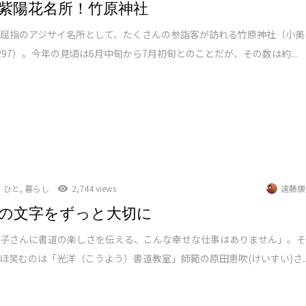
紫陽花名所！竹原神社
内屈指のアジサイ名所として、たくさんの参詣客が訪れる竹原神社（小美
297）。今年の見頃は6月中旬から7月初旬とのことだが、その数は約...
ひと
,
暮らし
2,744 views
遠藤康
の文字をずっと大切に
お子さんに書道の楽しさを伝える、こんな幸せな仕事はありません」。
ほ笑むのは「光洋（こうよう）書道教室」師範の原田恵吹(けいすい)さ..