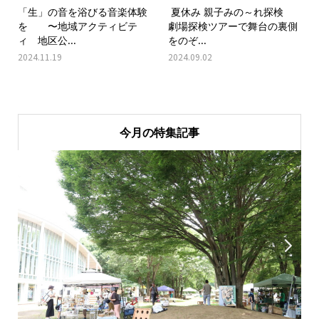
「生」の音を浴びる音楽体験
夏休み 親子みの～れ探検
を 〜地域アクティビテ
劇場探検ツアーで舞台の裏側
ィ 地区公...
をのぞ...
2024.11.19
2024.09.02
今月の特集記事

