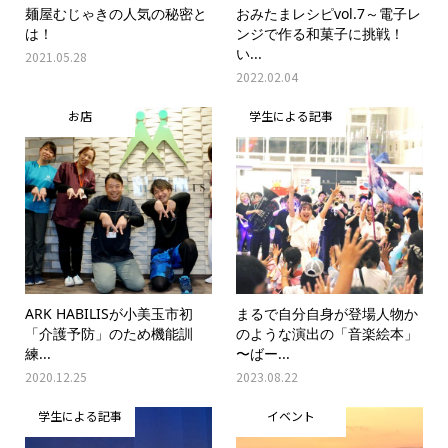
麺屋むじゃきの人気の秘密と
おみたまレシピvol.7～電子レ
は！
ンジで作る和菓子に挑戦！
い...
2021.05.28
2022.02.04
お店
学生による記事
ARK HABILISが小美玉市初
まるで自分自身が登場人物か
「介護予防」のため機能訓
のような演出の「音楽絵本」
練...
〜ばー...
2020.12.25
2023.08.22
学生による記事
イベント