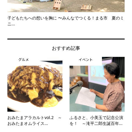
子どもたちへの想いを胸に 〜みんなでつくる！まる市 夏のミ
美
ニ...
思..
おすすめ記事
グルメ
イベント
おみたまアラカルトvol.2 ～
ふるさと、小美玉で記念公演
おみたまオムライス...
を！ ～滝平二郎生誕百年...