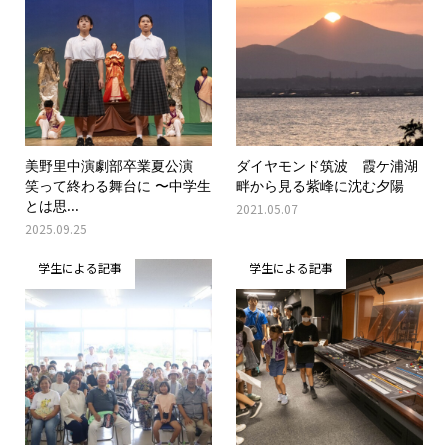
美野里中演劇部卒業夏公演
ダイヤモンド筑波 霞ケ浦湖
笑って終わる舞台に 〜中学生
畔から見る紫峰に沈む夕陽
とは思...
2021.05.07
2025.09.25
学生による記事
学生による記事