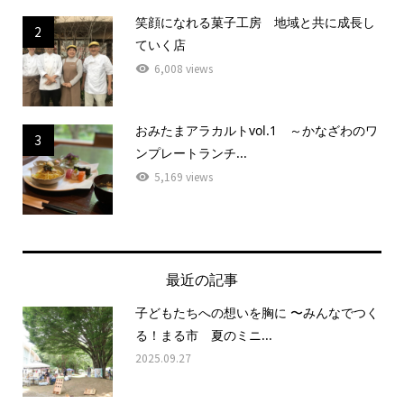
笑顔になれる菓子工房 地域と共に成長し
2
ていく店
6,008 views
おみたまアラカルトvol.1 ～かなざわのワ
3
ンプレートランチ...
5,169 views
最近の記事
子どもたちへの想いを胸に 〜みんなでつく
る！まる市 夏のミニ...
2025.09.27