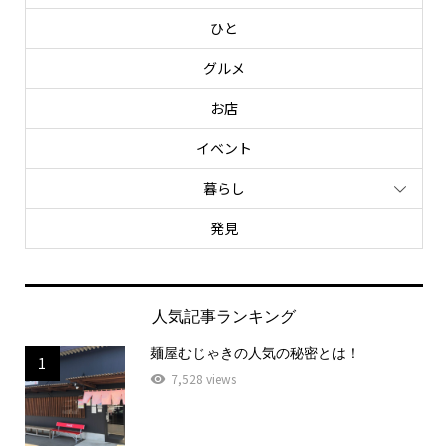
ひと
グルメ
お店
イベント
暮らし
発見
人気記事ランキング
麺屋むじゃきの人気の秘密とは！
1
7,528 views