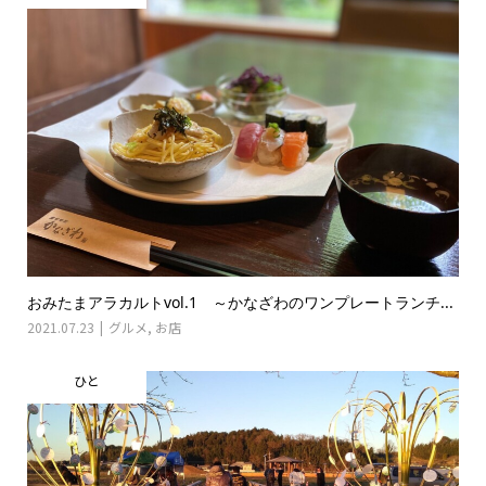
おみたまアラカルトvol.1 ～かなざわのワンプレートランチ...
2021.07.23
グルメ
,
お店
ひと