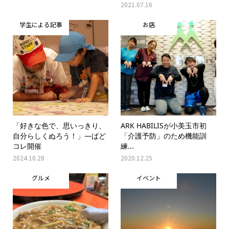
2021.07.16
学生による記事
お店
「好きな色で、思いっきり、
ARK HABILISが小美玉市初
自分らしくぬろう！」―ばど
「介護予防」のため機能訓
コレ開催
練...
2024.10.28
2020.12.25
グルメ
イベント