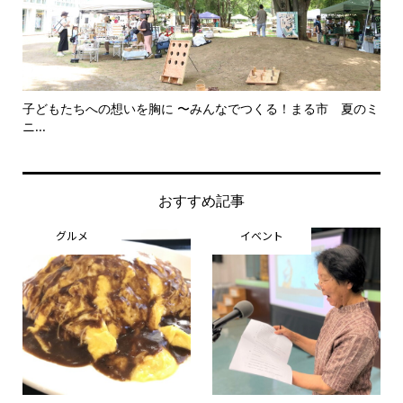
子どもたちへの想いを胸に 〜みんなでつくる！まる市 夏のミ
美
ニ...
思..
おすすめ記事
グルメ
イベント