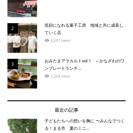
笑顔になれる菓子工房 地域と共に成長し
2
ていく店
6,007 views
おみたまアラカルトvol.1 ～かなざわのワ
3
ンプレートランチ...
5,168 views
最近の記事
子どもたちへの想いを胸に 〜みんなでつく
る！まる市 夏のミニ...