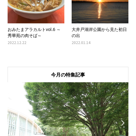
おみたまアラカルトvol.6 ～
大井戸湖岸公園から見た初日
秀華苑の肉そば～
の出
2022.12.22
2022.01.14
今月の特集記事

