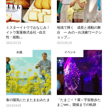
ミスターイトウでおなじみ！
地域で輝く 成長と感動の舞
イトウ製菓株式会社 –自主
台 ― みの～れ演劇ワークシ
性・能動...
ョップ...
2022.02.25
2023.08.29
お店
イベント
春の陽気にたまたまおみたま
「たまご！？展～宇宙散歩た
まごver.」開催までの軌跡
2024.04.09