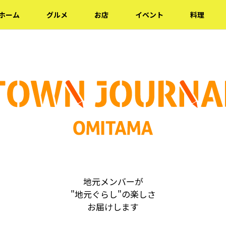
ホーム
グルメ
お店
イベント
料理
地元メンバーが
"地元ぐらし"の楽しさ
お届けします