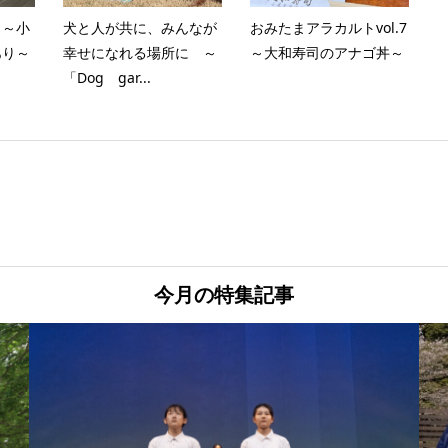
 ～小
犬と人が共に、みんなが
おみたまアラカルトvol.7
あり～
幸せになれる場所に ～
～大和寿司のアナゴ丼～
「Dog gar...
今月の特集記事