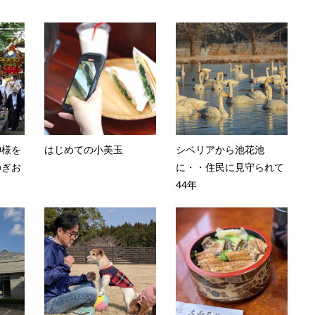
神様を
はじめての小美玉
シベリアから池花池
のぎお
に・・住民に見守られて
44年