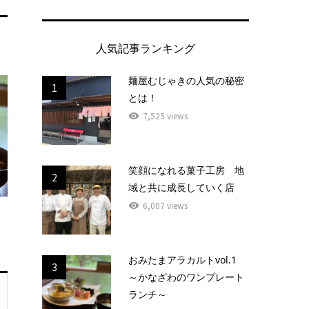
人気記事ランキング
麺屋むじゃきの人気の秘密
1
とは！
7,525 views
笑顔になれる菓子工房 地
2
域と共に成長していく店
6,007 views
おみたまアラカルトvol.1
3
～かなざわのワンプレート
ランチ～