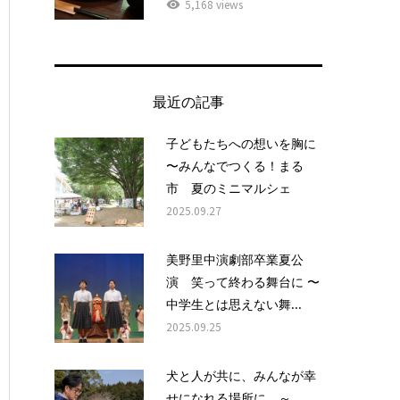
5,168 views
最近の記事
子どもたちへの想いを胸に
〜みんなでつくる！まる
市 夏のミニマルシェ
2025.09.27
美野里中演劇部卒業夏公
演 笑って終わる舞台に 〜
中学生とは思えない舞...
2025.09.25
犬と人が共に、みんなが幸
せになれる場所に ～