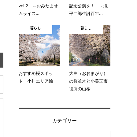
vol.2 ～おみたまオ
記念公演を！ ～滝
ムライス...
平二郎生誕百年...
暮らし
暮らし
おすすめ桜スポッ
大曲（おおまがり）
ト 小川エリア編
の桜並木と小美玉市
役所の山桜
カテゴリー