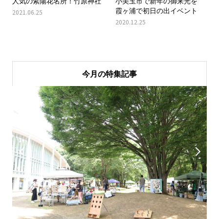
人気の紫陽花名所！竹原神社
小美玉市で新年の御来光を
霞ヶ浦で初日の出イベント
2021.06.25
2020.12.25
今月の特集記事

