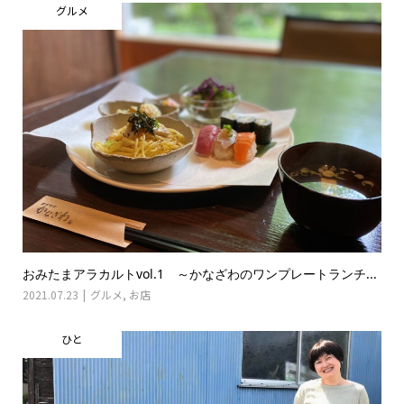
グルメ
おみたまアラカルトvol.1 ～かなざわのワンプレートランチ...
2021.07.23
グルメ
,
お店
ひと