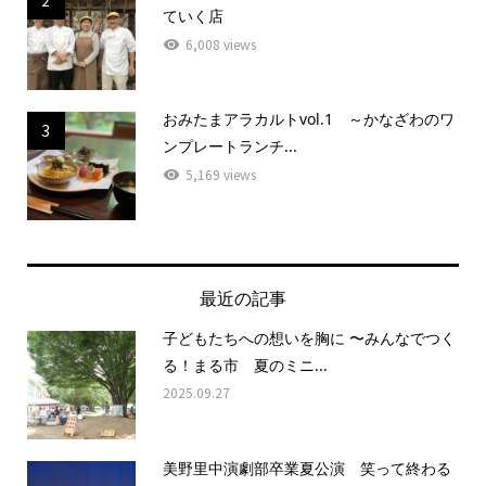
ていく店
6,008 views
おみたまアラカルトvol.1 ～かなざわのワ
3
ンプレートランチ...
5,169 views
最近の記事
子どもたちへの想いを胸に 〜みんなでつく
る！まる市 夏のミニ...
2025.09.27
美野里中演劇部卒業夏公演 笑って終わる