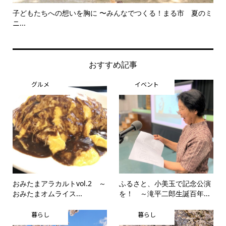
子どもたちへの想いを胸に 〜みんなでつくる！まる市 夏のミ
美
ニ...
思..
おすすめ記事
グルメ
イベント
おみたまアラカルトvol.2 ～
ふるさと、小美玉で記念公演
おみたまオムライス...
を！ ～滝平二郎生誕百年...
暮らし
暮らし