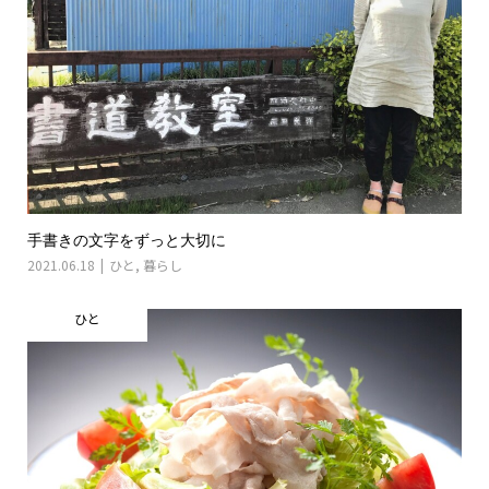
手書きの文字をずっと大切に
2021.06.18
ひと
,
暮らし
ひと