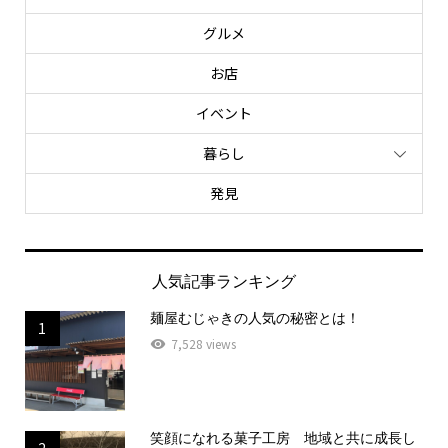
グルメ
お店
イベント
暮らし
発見
人気記事ランキング
麺屋むじゃきの人気の秘密とは！
1
7,528 views
笑顔になれる菓子工房 地域と共に成長し
2