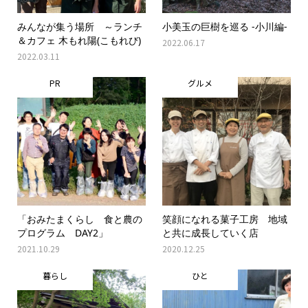
みんなが集う場所 ～ランチ
小美玉の巨樹を巡る -小川編-
＆カフェ 木もれ陽(こもれび)
2022.06.17
2022.03.11
PR
グルメ
「おみたまくらし 食と農の
笑顔になれる菓子工房 地域
プログラム DAY2」
と共に成長していく店
2021.10.29
2020.12.25
暮らし
ひと