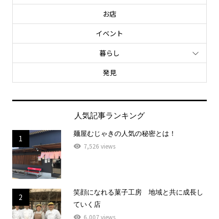
お店
イベント
暮らし
発見
人気記事ランキング
麺屋むじゃきの人気の秘密とは！
1
7,526 views
笑顔になれる菓子工房 地域と共に成長し
2
ていく店
6,007 views