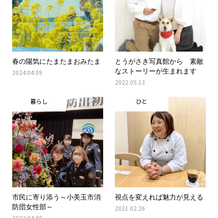
春の陽気にたまたまおみたま
とうがさき写真館から 素敵
なストーリーが生まれます
2024.04.09
2022.05.13
暮らし
ひと
市民に寄り添う～小美玉市消
視点を変えれば魅力が見える
防団女性部～
2021.02.26
2022.04.08