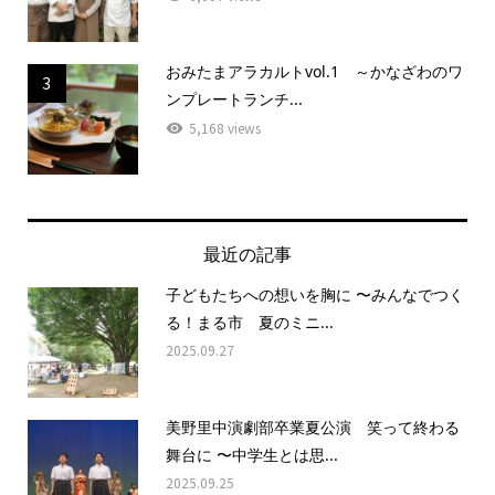
おみたまアラカルトvol.1 ～かなざわのワ
3
ンプレートランチ...
5,168 views
最近の記事
子どもたちへの想いを胸に 〜みんなでつく
る！まる市 夏のミニ...
2025.09.27
美野里中演劇部卒業夏公演 笑って終わる
舞台に 〜中学生とは思...
2025.09.25