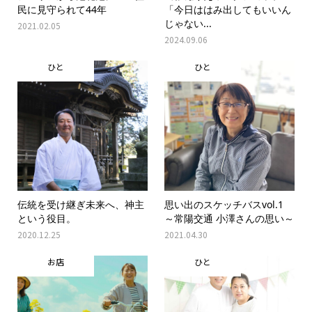
民に見守られて44年
「今日ははみ出してもいいん
じゃない...
2021.02.05
2024.09.06
ひと
ひと
伝統を受け継ぎ未来へ、神主
思い出のスケッチバスvol.1
という役目。
～常陽交通 小澤さんの思い～
2020.12.25
2021.04.30
お店
ひと