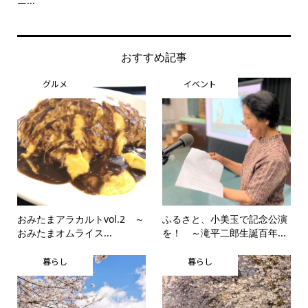
ニ...
思..
おすすめ記事
グルメ
イベント
おみたまアラカルトvol.2 ～
ふるさと、小美玉で記念公演
おみたまオムライス...
を！ ～滝平二郎生誕百年...
暮らし
暮らし