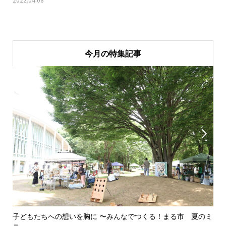
今月の特集記事


子どもたちへの想いを胸に 〜みんなでつくる！まる市 夏のミ
美