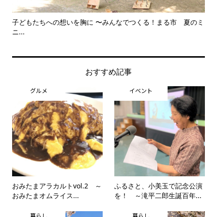
子どもたちへの想いを胸に 〜みんなでつくる！まる市 夏のミ
美
ニ...
思..
おすすめ記事
グルメ
イベント
おみたまアラカルトvol.2 ～
ふるさと、小美玉で記念公演
おみたまオムライス...
を！ ～滝平二郎生誕百年...
暮らし
暮らし