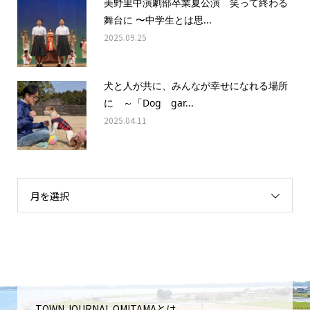
美野里中演劇部卒業夏公演 笑って終わる
舞台に 〜中学生とは思...
2025.09.25
犬と人が共に、みんなが幸せになれる場所
に ～「Dog gar...
2025.04.11
月を選択
TOWN JOURNAL OMITAMAとは