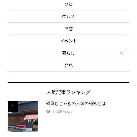
ひと
グルメ
お店
イベント
暮らし
発見
人気記事ランキング
麺屋むじゃきの人気の秘密とは！
1
7,529 views