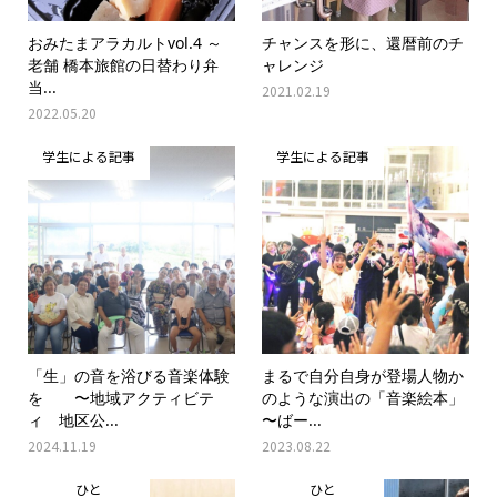
おみたまアラカルトvol.4 ～
チャンスを形に、還暦前のチ
老舗 橋本旅館の日替わり弁
ャレンジ
当...
2021.02.19
2022.05.20
学生による記事
学生による記事
「生」の音を浴びる音楽体験
まるで自分自身が登場人物か
を 〜地域アクティビテ
のような演出の「音楽絵本」
ィ 地区公...
〜ばー...
2024.11.19
2023.08.22
ひと
ひと