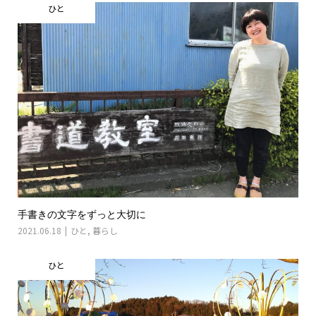
ひと
手書きの文字をずっと大切に
2021.06.18
ひと
,
暮らし
ひと