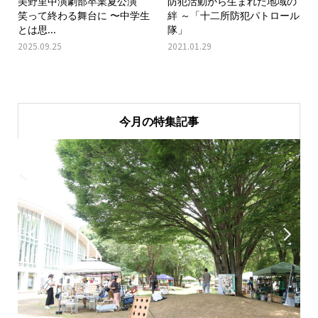
美野里中演劇部卒業夏公演
防犯活動から生まれた地域の
笑って終わる舞台に 〜中学生
絆 ～「十二所防犯パトロール
とは思...
隊」
2025.09.25
2021.01.29
今月の特集記事

