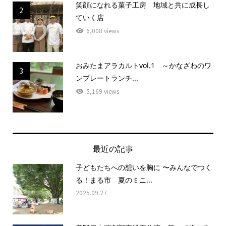
笑顔になれる菓子工房 地域と共に成長し
2
ていく店
6,008 views
おみたまアラカルトvol.1 ～かなざわのワ
3
ンプレートランチ...
5,169 views
最近の記事
子どもたちへの想いを胸に 〜みんなでつく
る！まる市 夏のミニ...
2025.09.27