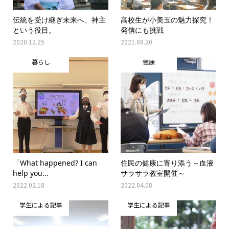
伝統を受け継ぎ未来へ、神主
高校生が小美玉の魅力探究！
という役目。
発信にも挑戦
2020.12.25
2021.08.20
暮らし
健康
「What happened? I can
住民の健康に寄り添う～血液
help you...
サラサラ教室開催～
2022.02.18
2022.04.08
学生による記事
学生による記事