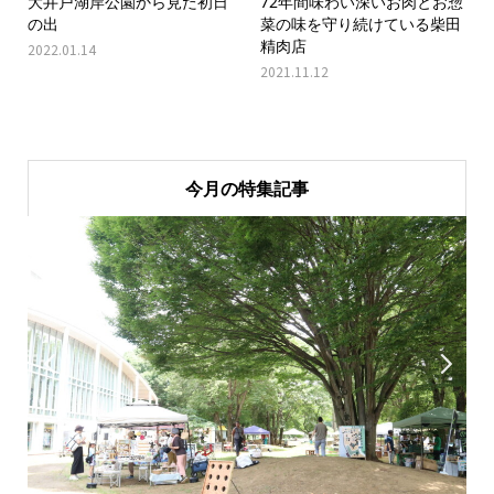
大井戸湖岸公園から見た初日
72年間味わい深いお肉とお惣
の出
菜の味を守り続けている柴田
精肉店
2022.01.14
2021.11.12
今月の特集記事

