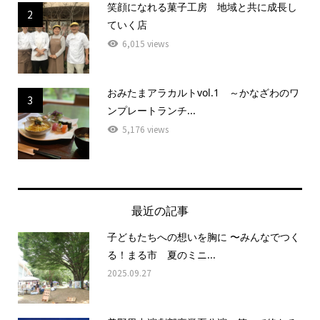
笑顔になれる菓子工房 地域と共に成長し
2
ていく店
6,015 views
おみたまアラカルトvol.1 ～かなざわのワ
3
ンプレートランチ...
5,176 views
最近の記事
子どもたちへの想いを胸に 〜みんなでつく
る！まる市 夏のミニ...
2025.09.27