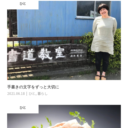
ひと
手書きの文字をずっと大切に
2021.06.18
ひと
,
暮らし
ひと