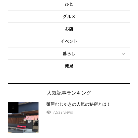
ひと
グルメ
お店
イベント
暮らし
発見
人気記事ランキング
麺屋むじゃきの人気の秘密とは！
1
7,537 views