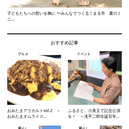
子どもたちへの想いを胸に 〜みんなでつくる！まる市 夏のミ
美
ニ...
思..
おすすめ記事
グルメ
イベント
おみたまアラカルトvol.2 ～
ふるさと、小美玉で記念公演
おみたまオムライス...
を！ ～滝平二郎生誕百年...
暮らし
暮らし