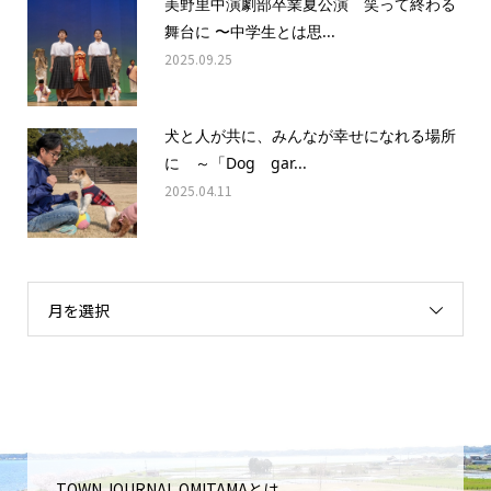
美野里中演劇部卒業夏公演 笑って終わる
舞台に 〜中学生とは思...
2025.09.25
犬と人が共に、みんなが幸せになれる場所
に ～「Dog gar...
2025.04.11
月を選択
TOWN JOURNAL OMITAMAとは