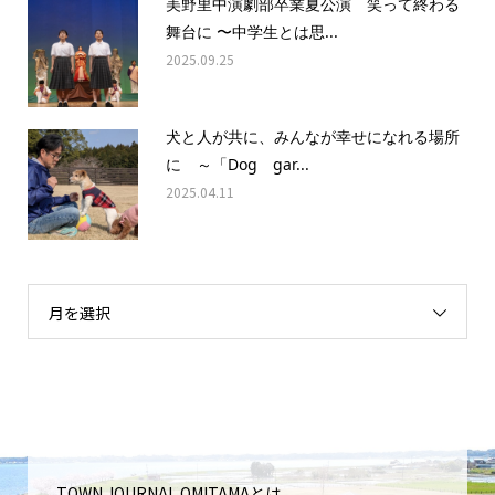
美野里中演劇部卒業夏公演 笑って終わる
舞台に 〜中学生とは思...
2025.09.25
犬と人が共に、みんなが幸せになれる場所
に ～「Dog gar...
2025.04.11
月を選択
TOWN JOURNAL OMITAMAとは