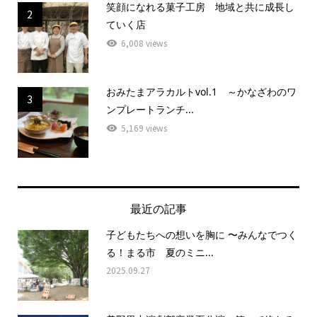
笑顔になれる菓子工房 地域と共に成長し
2
ていく店
6,008 views
おみたまアラカルトvol.1 ～かなざわのワ
3
ンプレートランチ...
5,169 views
最近の記事
子どもたちへの想いを胸に 〜みんなでつく
る！まる市 夏のミニ...
2025.09.27