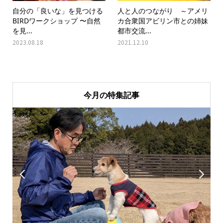
自分の「良いな」を見つける
人と人のつながり ～アメリ
BIRDワークショップ 〜自然
カ合衆国アビリン市との姉妹
を見...
都市交流...
2023.08.18
2021.12.10
今月の特集記事

