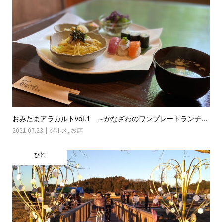
おみたまアラカルトvol.1 ～かなざわのワンプレートランチ...
2021.07.23
グルメ
,
お店
ひと