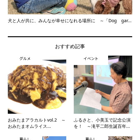
とは
犬と人が共に、みんなが幸せになれる場所に ～「Dog gar...
「
区公.
おすすめ記事
グルメ
イベント
おみたまアラカルトvol.2 ～
ふるさと、小美玉で記念公演
おみたまオムライス...
を！ ～滝平二郎生誕百年...
暮らし
暮らし