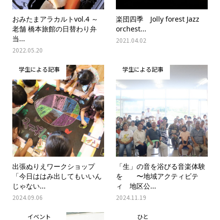
おみたまアラカルトvol.4 ～
楽団四季 Jolly forest Jazz
老舗 橋本旅館の日替わり弁
orchest...
当...
2021.04.02
2022.05.20
学生による記事
学生による記事
出張ぬりえワークショップ
「生」の音を浴びる音楽体験
「今日ははみ出してもいいん
を 〜地域アクティビテ
じゃない...
ィ 地区公...
2024.09.06
2024.11.19
イベント
ひと