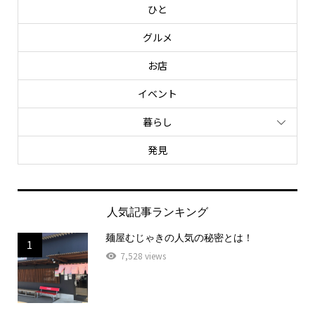
ひと
グルメ
お店
イベント
暮らし
発見
人気記事ランキング
麺屋むじゃきの人気の秘密とは！
1
7,528 views