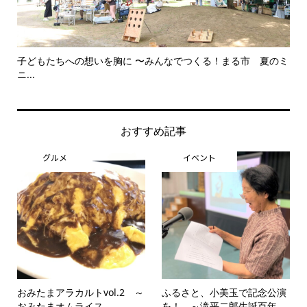
子どもたちへの想いを胸に 〜みんなでつくる！まる市 夏のミ
美
ニ...
思..
おすすめ記事
グルメ
イベント
おみたまアラカルトvol.2 ～
ふるさと、小美玉で記念公演
おみたまオムライス...
を！ ～滝平二郎生誕百年...