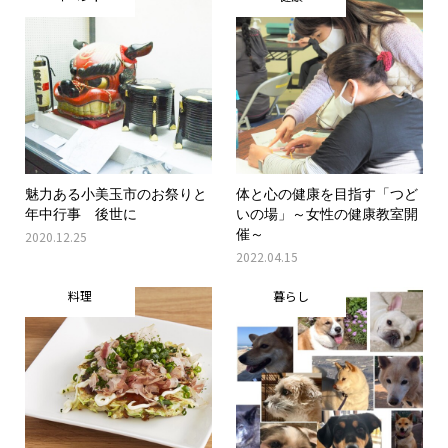
魅力ある小美玉市のお祭りと
体と心の健康を目指す「つど
年中行事 後世に
いの場」～女性の健康教室開
催～
2020.12.25
2022.04.15
料理
暮らし