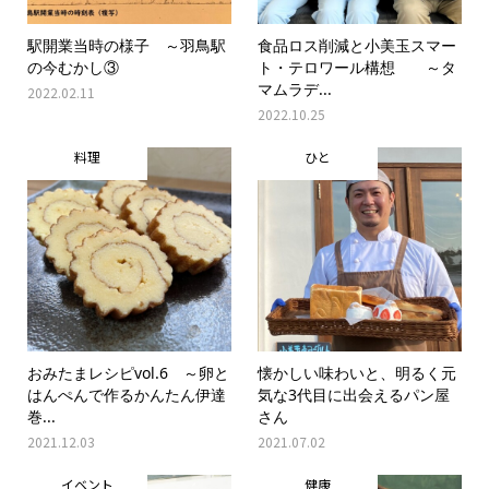
駅開業当時の様子 ～羽鳥駅
食品ロス削減と小美玉スマー
の今むかし③
ト・テロワール構想 ～タ
マムラデ...
2022.02.11
2022.10.25
料理
ひと
おみたまレシピvol.6 ～卵と
懐かしい味わいと、明るく元
はんぺんで作るかんたん伊達
気な3代目に出会えるパン屋
巻...
さん
2021.12.03
2021.07.02
イベント
健康