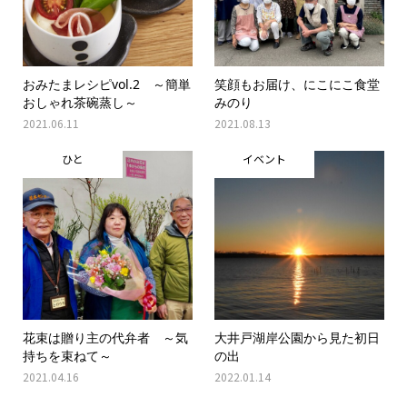
おみたまレシピvol.2 ～簡単
笑顔もお届け、にこにこ食堂
おしゃれ茶碗蒸し～
みのり
2021.06.11
2021.08.13
ひと
イベント
花束は贈り主の代弁者 ～気
大井戸湖岸公園から見た初日
持ちを束ねて～
の出
2021.04.16
2022.01.14