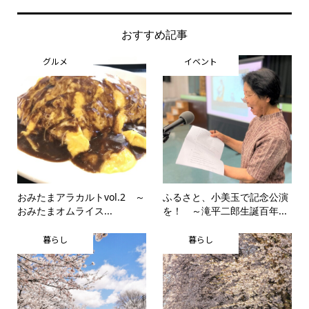
おすすめ記事
グルメ
イベント
おみたまアラカルトvol.2 ～
ふるさと、小美玉で記念公演
おみたまオムライス...
を！ ～滝平二郎生誕百年...
暮らし
暮らし