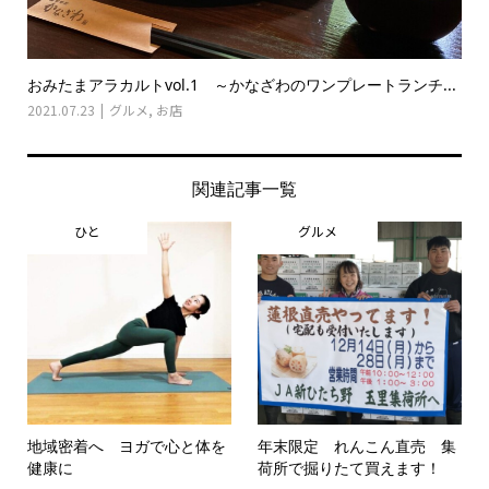
おみたまアラカルトvol.1 ～かなざわのワンプレートランチ...
2021.07.23
グルメ
,
お店
関連記事一覧
ひと
グルメ
地域密着へ ヨガで心と体を
年末限定 れんこん直売 集
健康に
荷所で掘りたて買えます！