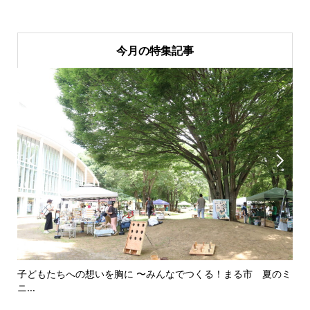
今月の特集記事


子どもたちへの想いを胸に 〜みんなでつくる！まる市 夏のミ
美
ニ...
思..