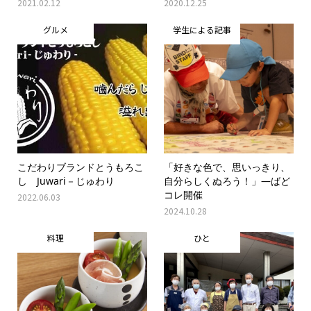
2021.02.12
2020.12.25
グルメ
学生による記事
こだわりブランドとうもろこ
「好きな色で、思いっきり、
し Juwari－じゅわり
自分らしくぬろう！」―ばど
コレ開催
2022.06.03
2024.10.28
料理
ひと