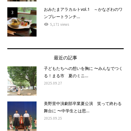
おみたまアラカルトvol.1 ～かなざわのワ
3
ンプレートランチ...
5,171 views
最近の記事
子どもたちへの想いを胸に 〜みんなでつく
る！まる市 夏のミニ...
2025.09.27
美野里中演劇部卒業夏公演 笑って終わる
舞台に 〜中学生とは思...
2025.09.25