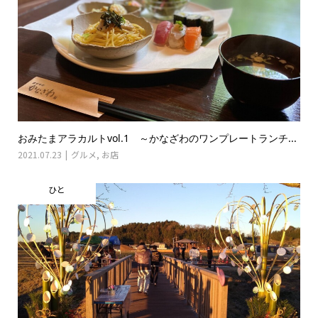
おみたまアラカルトvol.1 ～かなざわのワンプレートランチ...
2021.07.23
グルメ
,
お店
ひと