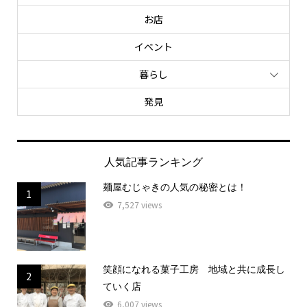
お店
イベント
暮らし
発見
人気記事ランキング
麺屋むじゃきの人気の秘密とは！
1
7,527 views
笑顔になれる菓子工房 地域と共に成長し
2
ていく店
6,007 views