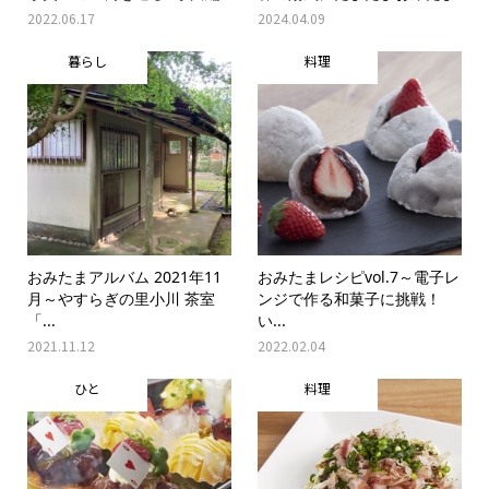
2022.06.17
2024.04.09
暮らし
料理
おみたまアルバム 2021年11
おみたまレシピvol.7～電子レ
月～やすらぎの里小川 茶室
ンジで作る和菓子に挑戦！
「...
い...
2021.11.12
2022.02.04
ひと
料理