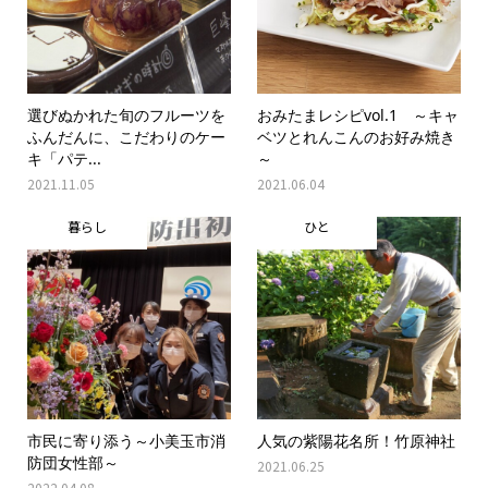
選びぬかれた旬のフルーツを
おみたまレシピvol.1 ～キャ
ふんだんに、こだわりのケー
ベツとれんこんのお好み焼き
キ「パテ...
～
2021.11.05
2021.06.04
暮らし
ひと
市民に寄り添う～小美玉市消
人気の紫陽花名所！竹原神社
防団女性部～
2021.06.25
2022.04.08