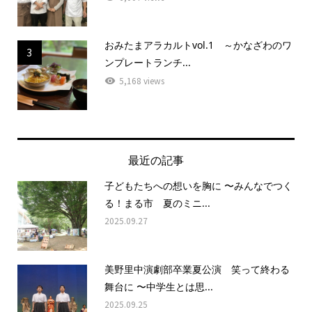
おみたまアラカルトvol.1 ～かなざわのワ
3
ンプレートランチ...
5,168 views
最近の記事
子どもたちへの想いを胸に 〜みんなでつく
る！まる市 夏のミニ...
2025.09.27
美野里中演劇部卒業夏公演 笑って終わる
舞台に 〜中学生とは思...
2025.09.25