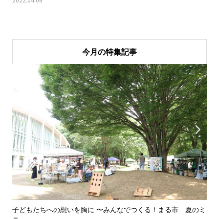
今月の特集記事


子どもたちへの想いを胸に 〜みんなでつくる！まる市 夏のミ
美