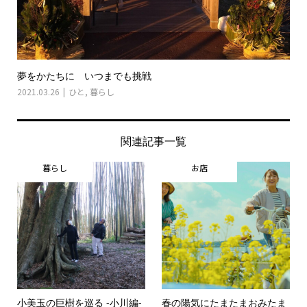
夢をかたちに いつまでも挑戦
2021.03.26
ひと
,
暮らし
関連記事一覧
暮らし
お店
小美玉の巨樹を巡る -小川編-
春の陽気にたまたまおみたま