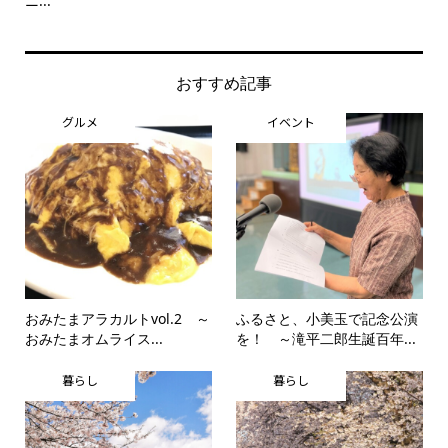
ニ...
思..
おすすめ記事
グルメ
イベント
おみたまアラカルトvol.2 ～
ふるさと、小美玉で記念公演
おみたまオムライス...
を！ ～滝平二郎生誕百年...
暮らし
暮らし