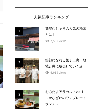
人気記事ランキング
麺屋むじゃきの人気の秘密
1
とは！
7,532 views
笑顔になれる菓子工房 地
2
域と共に成長していく店
6,012 views
おみたまアラカルトvol.1
3
～かなざわのワンプレート
ランチ～