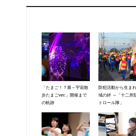
「たまご！？展～宇宙散
防犯活動から生ま
歩たまごver.」開催まで
域の絆 ～「十二所
の軌跡
トロール隊」