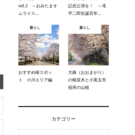
vol.2 ～おみたまオ
記念公演を！ ～滝
ムライス...
平二郎生誕百年...
暮らし
暮らし
おすすめ桜スポッ
大曲（おおまがり）
ト 小川エリア編
の桜並木と小美玉市
役所の山桜
カテゴリー