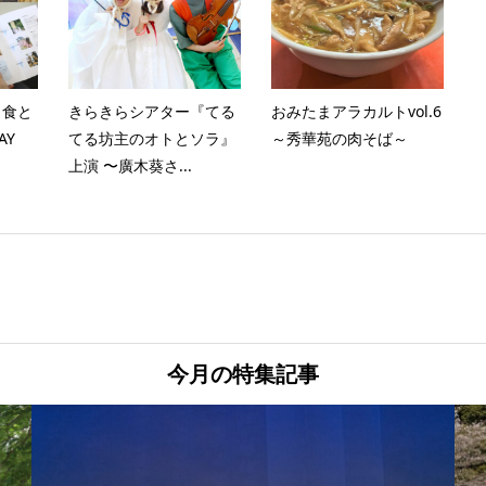
 食と
きらきらシアター『てる
おみたまアラカルトvol.6
AY
てる坊主のオトとソラ』
～秀華苑の肉そば～
上演 〜廣木葵さ...
今月の特集記事