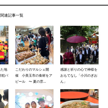
関連記事一覧
れた地
こだわりのマルシェ開
感謝と祈りの心で神様を
防犯パ
催 小美玉市の食材をア
おもてなし「小川のぎお
ピール 〜 夏の雰...
ん」