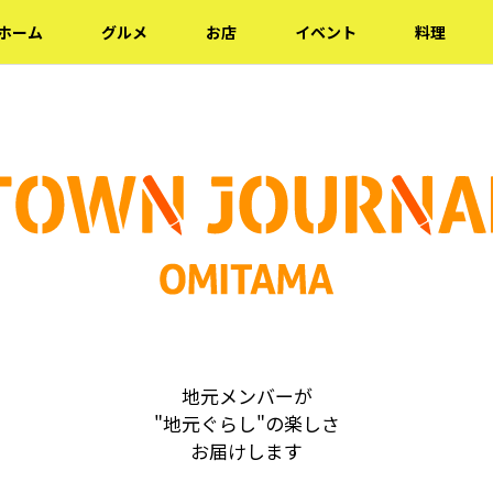
ホーム
グルメ
お店
イベント
料理
地元メンバーが
"地元ぐらし"の楽しさ
お届けします