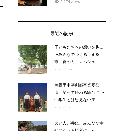
5,174 views
最近の記事
子どもたちへの想いを胸に
〜みんなでつくる！まる
市 夏のミニマルシェ
2025.09.27
美野里中演劇部卒業夏公
演 笑って終わる舞台に 〜
中学生とは思えない舞...
2025.09.25
犬と人が共に、みんなが幸
せになれる場所に ～