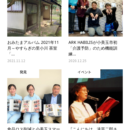
おみたまアルバム 2021年11
ARK HABILISが小美玉市初
月～やすらぎの里小川 茶室
「介護予防」のため機能訓
「...
練...
2021.11.12
2020.12.25
発見
イベント
食品ロス削減と小美玉スマー
『こんにちは、滝平二郎さ