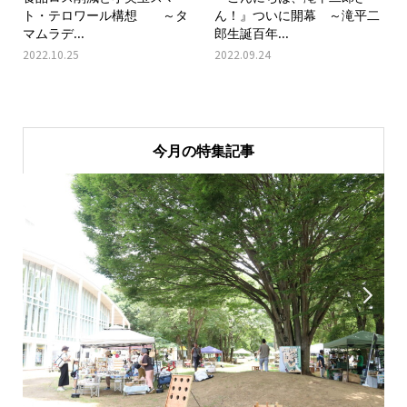
ト・テロワール構想 ～タ
ん！』ついに開幕 ～滝平二
マムラデ...
郎生誕百年...
2022.10.25
2022.09.24
今月の特集記事

