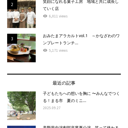
笑顔になれる菓子工房 地域と共に成長し
2
ていく店
6,011 views
おみたまアラカルトvol.1 ～かなざわのワ
3
ンプレートランチ...
5,171 views
最近の記事
子どもたちへの想いを胸に 〜みんなでつく
る！まる市 夏のミニ...
2025.09.27
美野里中演劇部卒業夏公演 笑って終わる