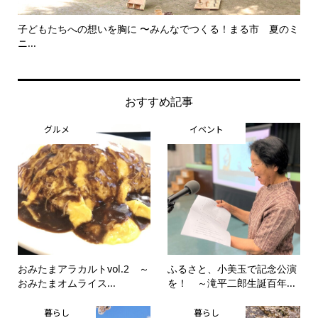
子どもたちへの想いを胸に 〜みんなでつくる！まる市 夏のミ
美
ニ...
思..
おすすめ記事
グルメ
イベント
おみたまアラカルトvol.2 ～
ふるさと、小美玉で記念公演
おみたまオムライス...
を！ ～滝平二郎生誕百年...
暮らし
暮らし