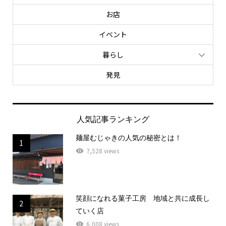
お店
イベント
暮らし
発見
人気記事ランキング
麺屋むじゃきの人気の秘密とは！
1
7,528 views
笑顔になれる菓子工房 地域と共に成長し
2
ていく店
6,008 views