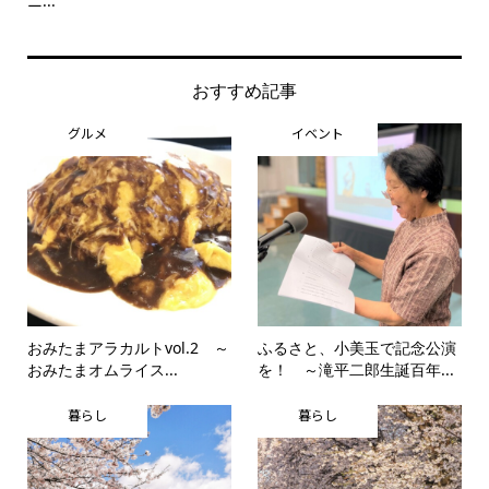
ニ...
思..
おすすめ記事
グルメ
イベント
おみたまアラカルトvol.2 ～
ふるさと、小美玉で記念公演
おみたまオムライス...
を！ ～滝平二郎生誕百年...
暮らし
暮らし