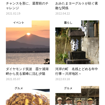
チャンスを形に、還暦前のチ
おみたまヨーグルトが紡ぐ素
ャレンジ
敵な関係
2021.02.19
2022.04.22
イベント
暮らし
ダイヤモンド筑波 霞ケ浦湖
河岸の町 名残とどめる年中
畔から見る紫峰に沈む夕陽
行事～川岸地区～
2021.05.07
2022.03.18
グルメ
グルメ