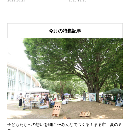
今月の特集記事


子どもたちへの想いを胸に 〜みんなでつくる！まる市 夏のミ
美