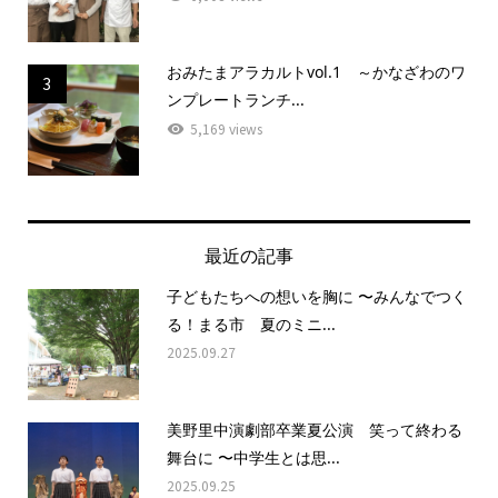
おみたまアラカルトvol.1 ～かなざわのワ
3
ンプレートランチ...
5,169 views
最近の記事
子どもたちへの想いを胸に 〜みんなでつく
る！まる市 夏のミニ...
2025.09.27
美野里中演劇部卒業夏公演 笑って終わる
舞台に 〜中学生とは思...
2025.09.25