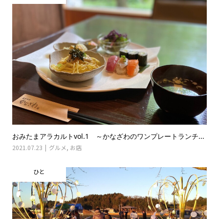
おみたまアラカルトvol.1 ～かなざわのワンプレートランチ...
2021.07.23
グルメ
,
お店
ひと