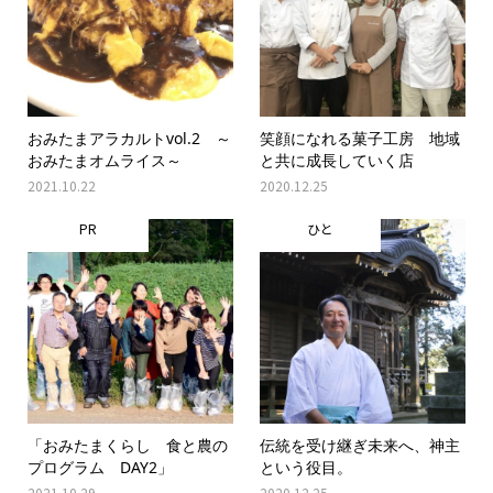
おみたまアラカルトvol.2 ～
笑顔になれる菓子工房 地域
おみたまオムライス～
と共に成長していく店
2021.10.22
2020.12.25
PR
ひと
「おみたまくらし 食と農の
伝統を受け継ぎ未来へ、神主
プログラム DAY2」
という役目。
2021.10.29
2020.12.25