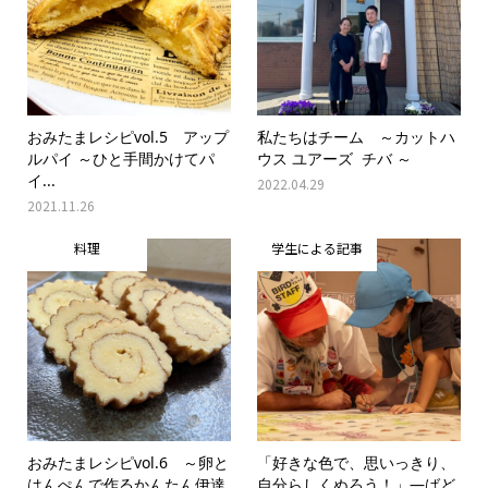
おみたまレシピvol.5 アップ
私たちはチーム ～カットハ
ルパイ ～ひと手間かけてパ
ウス ユアーズ チバ ～
イ...
2022.04.29
2021.11.26
料理
学生による記事
おみたまレシピvol.6 ～卵と
「好きな色で、思いっきり、
はんぺんで作るかんたん伊達
自分らしくぬろう！」―ばど