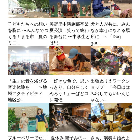
子どもたちへの想い
美野里中演劇部卒業
犬と人が共に、みん
を胸に 〜みんなでつ
夏公演 笑って終わ
なが幸せになれる場
くる！まる市 夏の
る舞台に 〜中学生と
所に ～「Dog
ミニ...
は思...
gar...
「生」の音を浴びる
「好きな色で、思い
出張ぬりえワークシ
音楽体験を 〜地
っきり、自分らしく
ョップ 「今日はは
域アクティビティ
ぬろう！」―ばどコ
み出してもいいんじ
地区公...
レ開催
ゃない...
ブルーベリーでたま
夏休み 親子みの～
さぁ、演奏を始めよ