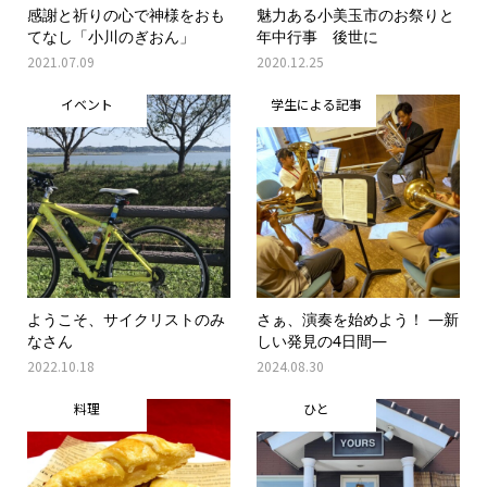
感謝と祈りの心で神様をおも
魅力ある小美玉市のお祭りと
てなし「小川のぎおん」
年中行事 後世に
2021.07.09
2020.12.25
イベント
学生による記事
ようこそ、サイクリストのみ
さぁ、演奏を始めよう！ ―新
なさん
しい発見の4日間―
2022.10.18
2024.08.30
料理
ひと