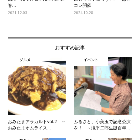
巻...
コレ開催
2021.12.03
2024.10.28
おすすめ記事
グルメ
イベント
おみたまアラカルトvol.2 ～
ふるさと、小美玉で記念公演
おみたまオムライス...
を！ ～滝平二郎生誕百年...