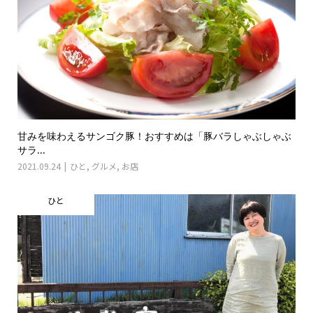
甘みを味わえるサンゴク豚！おすすめは「豚バラしゃぶしゃぶ
サラ...
2021.09.24
ひと
,
グルメ
,
お店
ひと