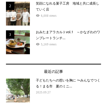
笑顔になれる菓子工房 地域と共に成長し
2
ていく店
6,008 views
おみたまアラカルトvol.1 ～かなざわのワ
3
ンプレートランチ...
5,169 views
最近の記事
子どもたちへの想いを胸に 〜みんなでつく
る！まる市 夏のミニ...
2025.09.27