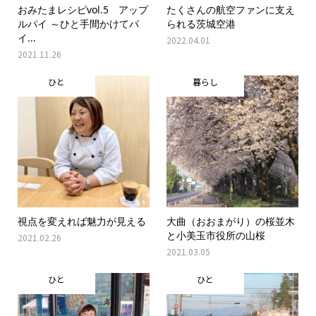
おみたまレシピvol.5 アップ
たくさんの航空ファンに支え
ルパイ ～ひと手間かけてパ
られる茨城空港
イ...
2022.04.01
2021.11.26
ひと
暮らし
視点を変えれば魅力が見える
大曲（おおまがり）の桜並木
と小美玉市役所の山桜
2021.02.26
2021.03.05
ひと
ひと