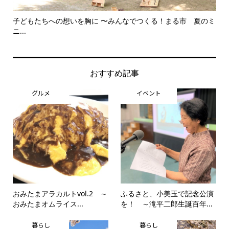
子どもたちへの想いを胸に 〜みんなでつくる！まる市 夏のミ
美
ニ...
思..
おすすめ記事
グルメ
イベント
おみたまアラカルトvol.2 ～
ふるさと、小美玉で記念公演
おみたまオムライス...
を！ ～滝平二郎生誕百年...
暮らし
暮らし