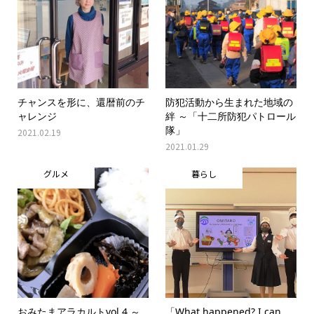
チャンスを形に、還暦前のチ
防犯活動から生まれた地域の
ャレンジ
絆 ～「十二所防犯パトロール
隊」
2021.02.19
2021.01.29
グルメ
暮らし
おみたまアラカルトvol.4 ～
「What happened? I can