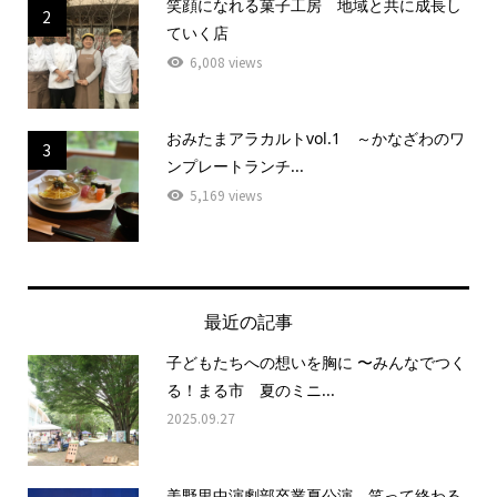
笑顔になれる菓子工房 地域と共に成長し
2
ていく店
6,008 views
おみたまアラカルトvol.1 ～かなざわのワ
3
ンプレートランチ...
5,169 views
最近の記事
子どもたちへの想いを胸に 〜みんなでつく
る！まる市 夏のミニ...
2025.09.27
美野里中演劇部卒業夏公演 笑って終わる