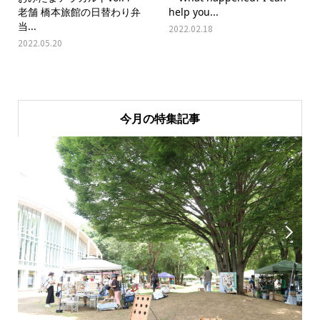
老舗 橋本旅館の日替わり弁
help you...
当...
2022.02.18
2022.05.20
今月の特集記事

