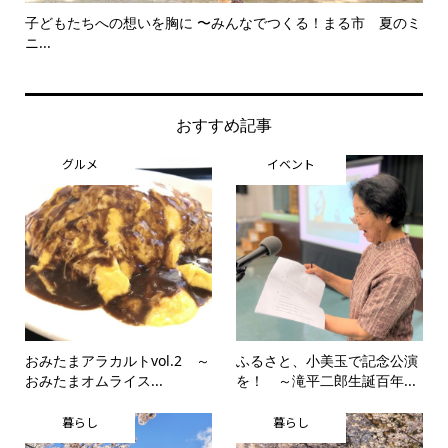
子どもたちへの想いを胸に 〜みんなでつくる！まる市 夏のミ
美
ニ...
思..
おすすめ記事
グルメ
イベント
おみたまアラカルトvol.2 ～
ふるさと、小美玉で記念公演
おみたまオムライス...
を！ ～滝平二郎生誕百年...
暮らし
暮らし