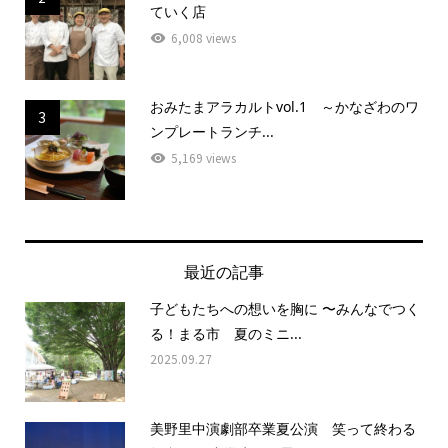
ていく店
6,008 views
おみたまアラカルトvol.1 ～かなざわのワ
3
ンプレートランチ...
5,169 views
最近の記事
子どもたちへの想いを胸に 〜みんなでつく
る！まる市 夏のミニ...
2025.09.27
美野里中演劇部卒業夏公演 笑って終わる