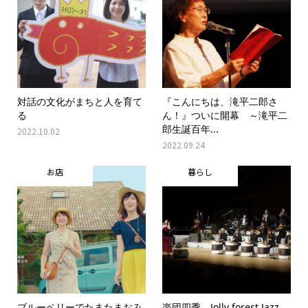
対話の文化がまちと人を育て
『こんにちは、滝平二郎さ
る
ん！』ついに開幕 ～滝平二
郎生誕百年...
2022.10.02
2022.09.24
お店
暮らし
ブルーベリーでたまたまおみ
楽団四季 Jolly forest Jazz