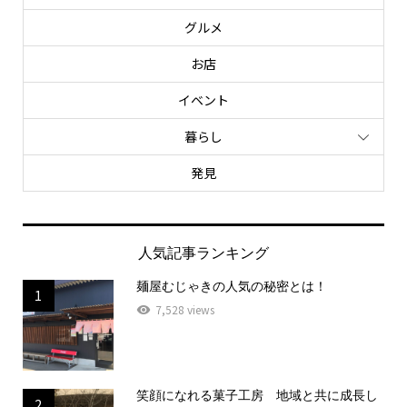
グルメ
お店
イベント
暮らし
発見
人気記事ランキング
麺屋むじゃきの人気の秘密とは！
1
7,528 views
笑顔になれる菓子工房 地域と共に成長し
2