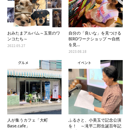
おみたまアルバム～玉里のワ
自分の「良いな」を見つける
ンコたち～
BIRDワークショップ 〜自然
を見...
2022.05.27
2023.08.18
グルメ
イベント
人が集うカフェ「大町
ふるさと、小美玉で記念公演
Base.cafe」
を！ ～滝平二郎生誕百年記