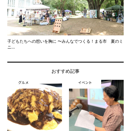
子どもたちへの想いを胸に 〜みんなでつくる！まる市 夏のミ
美
ニ...
思..
おすすめ記事
グルメ
イベント