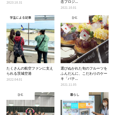
念プロジ...
2023.10.31
2021.10.01
学生による記事
ひと
たくさんの航空ファンに支え
選びぬかれた旬のフルーツを
られる茨城空港
ふんだんに、こだわりのケー
キ「パテ...
2022.04.01
2021.11.05
ひと
暮らし