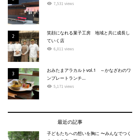
7,531 views
笑顔になれる菓子工房 地域と共に成長し
2
ていく店
6,011 views
おみたまアラカルトvol.1 ～かなざわのワ
3
ンプレートランチ...
5,171 views
最近の記事
子どもたちへの想いを胸に 〜みんなでつく