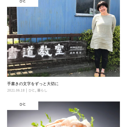
ひと
手書きの文字をずっと大切に
2021.06.18
ひと
,
暮らし
ひと