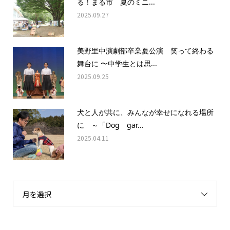
る！まる市 夏のミニ...
2025.09.27
美野里中演劇部卒業夏公演 笑って終わる
舞台に 〜中学生とは思...
2025.09.25
犬と人が共に、みんなが幸せになれる場所
に ～「Dog gar...
2025.04.11
月を選択