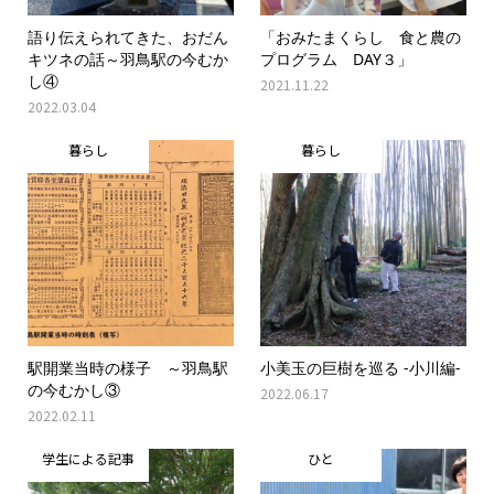
語り伝えられてきた、おだん
「おみたまくらし 食と農の
キツネの話～羽鳥駅の今むか
プログラム DAY３」
し④
2021.11.22
2022.03.04
暮らし
暮らし
駅開業当時の様子 ～羽鳥駅
小美玉の巨樹を巡る -小川編-
の今むかし③
2022.06.17
2022.02.11
学生による記事
ひと