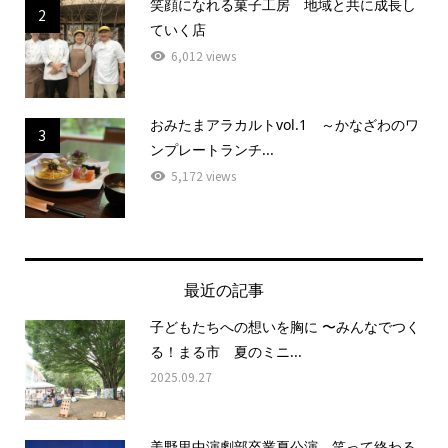
笑顔になれる菓子工房 地域と共に成長し
2
ていく店
6,012 views
おみたまアラカルトvol.1 ～かなざわのワ
3
ンプレートランチ...
5,172 views
最近の記事
子どもたちへの想いを胸に 〜みんなでつく
る！まる市 夏のミニ...
2025.09.27
美野里中演劇部卒業夏公演 笑って終わる