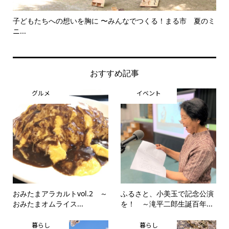
子どもたちへの想いを胸に 〜みんなでつくる！まる市 夏のミ
美
ニ...
思..
おすすめ記事
グルメ
イベント
おみたまアラカルトvol.2 ～
ふるさと、小美玉で記念公演
おみたまオムライス...
を！ ～滝平二郎生誕百年...
暮らし
暮らし