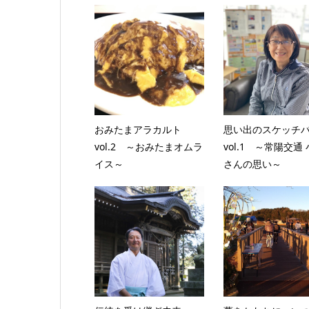
おみたまアラカルト
思い出のスケッチ
vol.2 ～おみたまオムラ
vol.1 ～常陽交通
イス～
さんの思い～