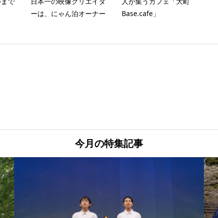
つまで
日本一の映像クリエイタ
人が集うカフェ「大町
ーは、にゃん泊オーナー
Base.cafe」
今月の特集記事