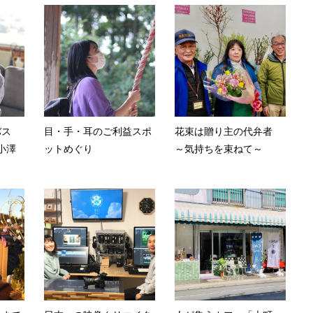
バス
目・手・耳のご利益スポ
花束は贈り主の代弁者
 小澤
ットめぐり
～気持ちを束ねて～