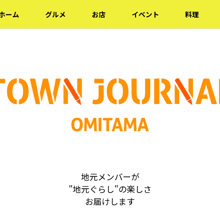
ホーム
グルメ
お店
イベント
料理
地元メンバーが
"地元ぐらし"の楽しさ
お届けします