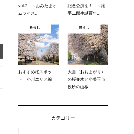
vol.2 ～おみたまオ
記念公演を！ ～滝
ムライス...
平二郎生誕百年...
暮らし
暮らし
おすすめ桜スポッ
大曲（おおまがり）
ト 小川エリア編
の桜並木と小美玉市
役所の山桜
カテゴリー