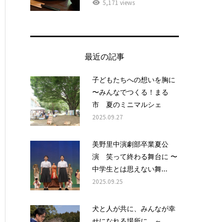
5,171 views
最近の記事
子どもたちへの想いを胸に
〜みんなでつくる！まる
市 夏のミニマルシェ
2025.09.27
美野里中演劇部卒業夏公
演 笑って終わる舞台に 〜
中学生とは思えない舞...
2025.09.25
犬と人が共に、みんなが幸
せになれる場所に ～