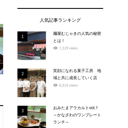
人気記事ランキング
麺屋むじゃきの人気の秘密
1
とは！
7,529 views
笑顔になれる菓子工房 地
2
域と共に成長していく店
6,010 views
おみたまアラカルトvol.1
3
～かなざわのワンプレート
ランチ～