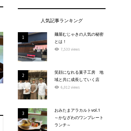
人気記事ランキング
麺屋むじゃきの人気の秘密
1
とは！
7,533 views
笑顔になれる菓子工房 地
2
域と共に成長していく店
6,012 views
おみたまアラカルトvol.1
3
～かなざわのワンプレート
ランチ～