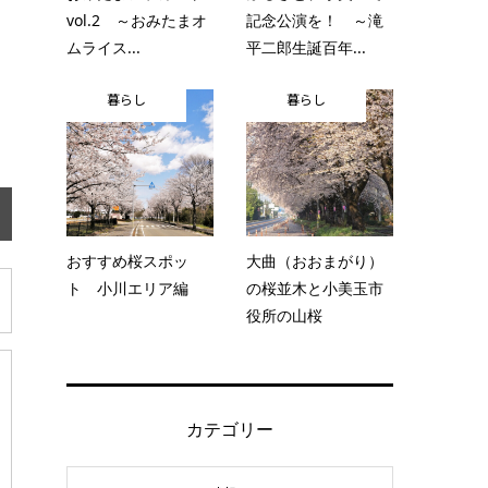
vol.2 ～おみたまオ
記念公演を！ ～滝
ムライス...
平二郎生誕百年...
暮らし
暮らし
おすすめ桜スポッ
大曲（おおまがり）
ト 小川エリア編
の桜並木と小美玉市
役所の山桜
カテゴリー