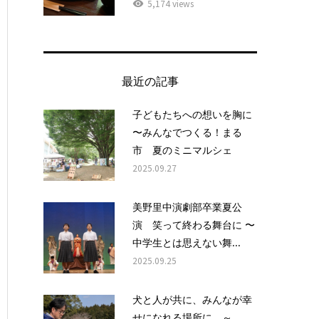
5,174 views
最近の記事
子どもたちへの想いを胸に
〜みんなでつくる！まる
市 夏のミニマルシェ
2025.09.27
美野里中演劇部卒業夏公
演 笑って終わる舞台に 〜
中学生とは思えない舞...
2025.09.25
犬と人が共に、みんなが幸
せになれる場所に ～