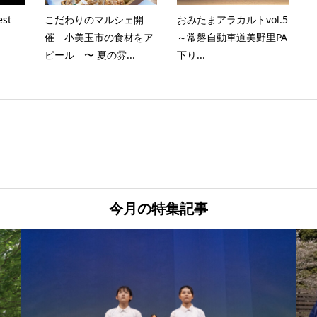
st
こだわりのマルシェ開
おみたまアラカルトvol.5
催 小美玉市の食材をア
～常磐自動車道美野里PA
ピール 〜 夏の雰...
下り...
今月の特集記事