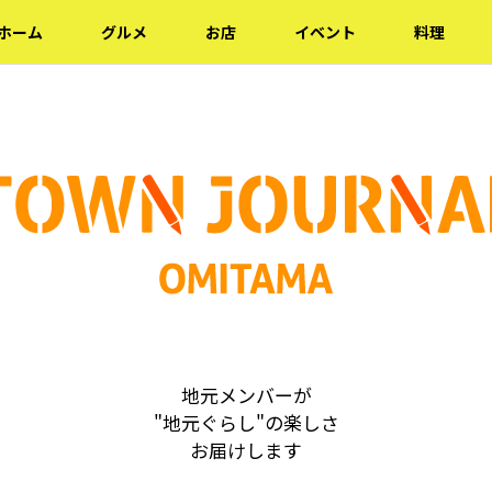
ホーム
グルメ
お店
イベント
料理
地元メンバーが
"地元ぐらし"の楽しさ
お届けします