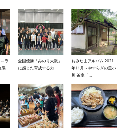
 ～ラ
全国優勝「みのり太鼓」
おみたまアルバム 2021
れ陽
に感じた育成する力
年11月～やすらぎの里小
川 茶室「...