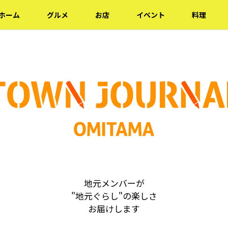
ホーム
グルメ
お店
イベント
料理
地元メンバーが
"地元ぐらし"の楽しさ
お届けします