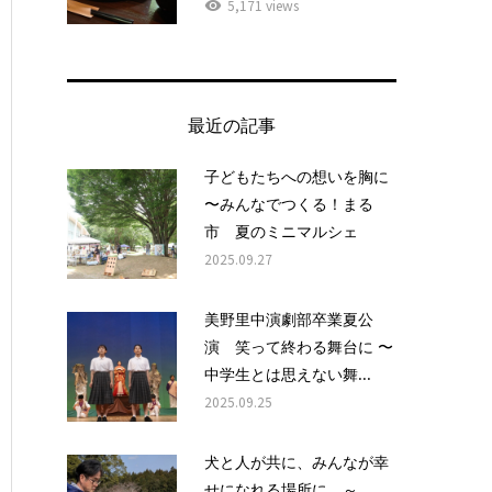
5,171 views
最近の記事
子どもたちへの想いを胸に
〜みんなでつくる！まる
市 夏のミニマルシェ
2025.09.27
美野里中演劇部卒業夏公
演 笑って終わる舞台に 〜
中学生とは思えない舞...
2025.09.25
犬と人が共に、みんなが幸
せになれる場所に ～