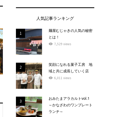
人気記事ランキング
麺屋むじゃきの人気の秘密
1
とは！
7,529 views
笑顔になれる菓子工房 地
2
域と共に成長していく店
6,011 views
おみたまアラカルトvol.1
3
～かなざわのワンプレート
ランチ～