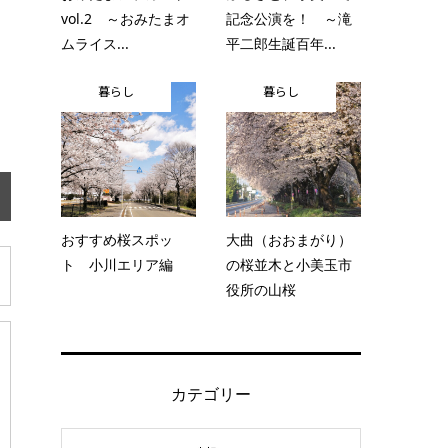
vol.2 ～おみたまオ
記念公演を！ ～滝
ムライス...
平二郎生誕百年...
暮らし
暮らし
おすすめ桜スポッ
大曲（おおまがり）
ト 小川エリア編
の桜並木と小美玉市
役所の山桜
カテゴリー