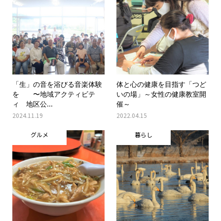
「生」の音を浴びる音楽体験
体と心の健康を目指す「つど
を 〜地域アクティビテ
いの場」～女性の健康教室開
ィ 地区公...
催～
2024.11.19
2022.04.15
グルメ
暮らし