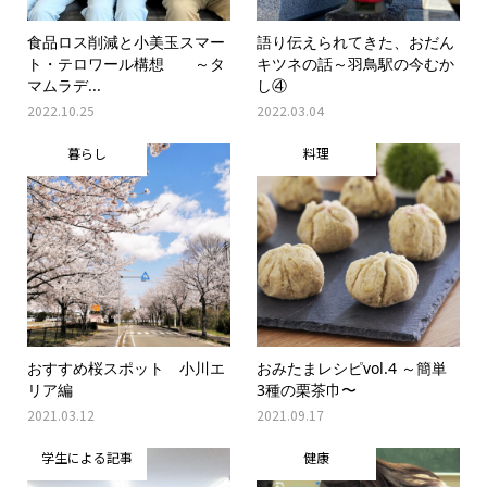
食品ロス削減と小美玉スマー
語り伝えられてきた、おだん
ト・テロワール構想 ～タ
キツネの話～羽鳥駅の今むか
マムラデ...
し④
2022.10.25
2022.03.04
暮らし
料理
おすすめ桜スポット 小川エ
おみたまレシピvol.4 ～簡単
リア編
3種の栗茶巾〜
2021.03.12
2021.09.17
学生による記事
健康