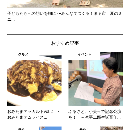
子どもたちへの想いを胸に 〜みんなでつくる！まる市 夏のミ
美
ニ...
思..
おすすめ記事
グルメ
イベント
おみたまアラカルトvol.2 ～
ふるさと、小美玉で記念公演
おみたまオムライス...
を！ ～滝平二郎生誕百年...
暮らし
暮らし