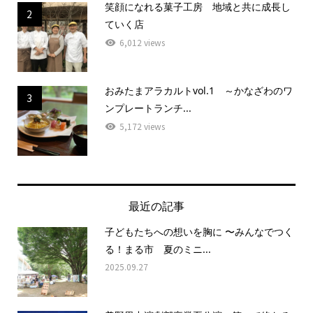
笑顔になれる菓子工房 地域と共に成長し
2
ていく店
6,012 views
おみたまアラカルトvol.1 ～かなざわのワ
3
ンプレートランチ...
5,172 views
最近の記事
子どもたちへの想いを胸に 〜みんなでつく
る！まる市 夏のミニ...
2025.09.27