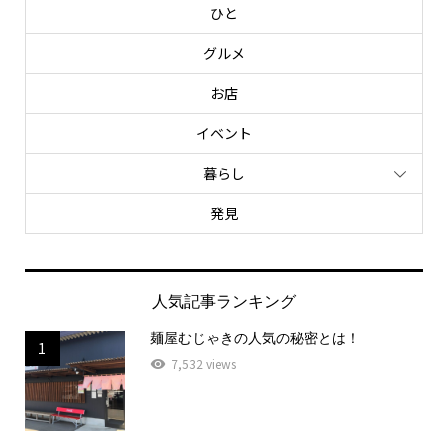
ひと
グルメ
お店
イベント
暮らし
発見
人気記事ランキング
麺屋むじゃきの人気の秘密とは！
1
7,532 views