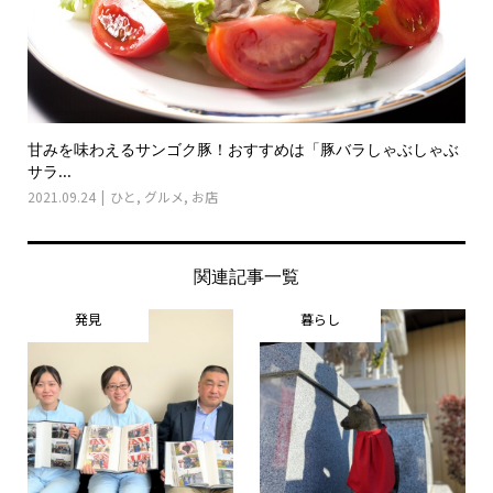
甘みを味わえるサンゴク豚！おすすめは「豚バラしゃぶしゃぶ
サラ...
2021.09.24
ひと
,
グルメ
,
お店
関連記事一覧
発見
暮らし