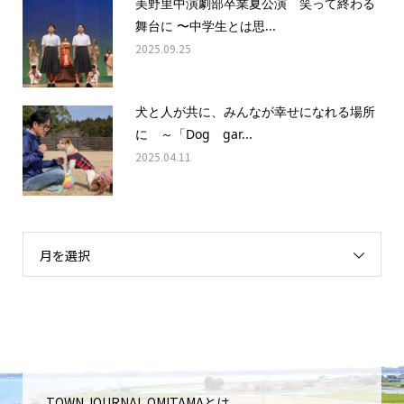
美野里中演劇部卒業夏公演 笑って終わる
舞台に 〜中学生とは思...
2025.09.25
犬と人が共に、みんなが幸せになれる場所
に ～「Dog gar...
2025.04.11
月を選択
TOWN JOURNAL OMITAMAとは