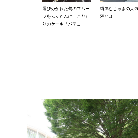
選びぬかれた旬のフルー
麺屋むじゃきの人
ツをふんだんに、こだわ
密とは！
りのケーキ「パテ...