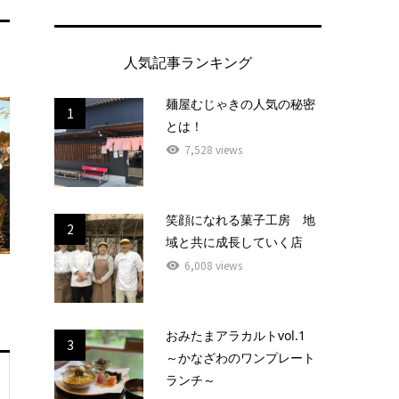
人気記事ランキング
麺屋むじゃきの人気の秘密
1
とは！
7,528 views
笑顔になれる菓子工房 地
2
域と共に成長していく店
6,008 views
おみたまアラカルトvol.1
3
～かなざわのワンプレート
ランチ～