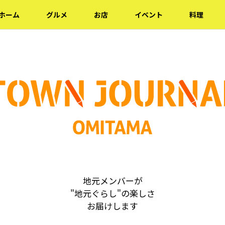
ホーム
グルメ
お店
イベント
料理
地元メンバーが
"地元ぐらし"の楽しさ
お届けします