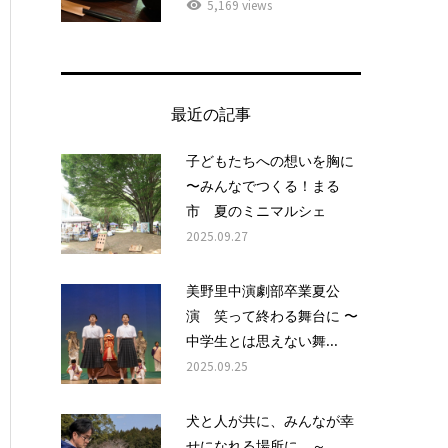
5,169 views
最近の記事
子どもたちへの想いを胸に
〜みんなでつくる！まる
市 夏のミニマルシェ
2025.09.27
美野里中演劇部卒業夏公
演 笑って終わる舞台に 〜
中学生とは思えない舞...
2025.09.25
犬と人が共に、みんなが幸
せになれる場所に ～