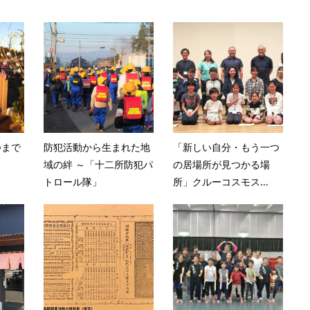
つまで
防犯活動から生まれた地
「新しい自分・もう一つ
域の絆 ～「十二所防犯パ
の居場所が見つかる場
トロール隊」
所」クルーコスモス...