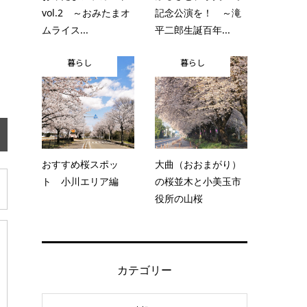
vol.2 ～おみたまオ
記念公演を！ ～滝
ムライス...
平二郎生誕百年...
暮らし
暮らし
おすすめ桜スポッ
大曲（おおまがり）
ト 小川エリア編
の桜並木と小美玉市
役所の山桜
カテゴリー