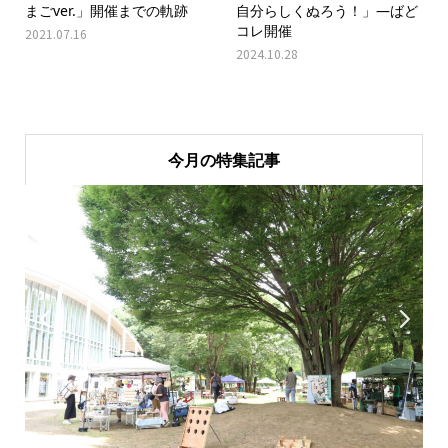
まごver.」開催までの軌跡
自分らしくぬろう！」―ばど
コレ開催
2021.07.16
2024.10.28
今月の特集記事

