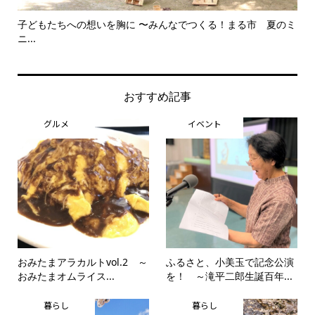
子どもたちへの想いを胸に 〜みんなでつくる！まる市 夏のミ
美
ニ...
思..
おすすめ記事
グルメ
イベント
おみたまアラカルトvol.2 ～
ふるさと、小美玉で記念公演
おみたまオムライス...
を！ ～滝平二郎生誕百年...
暮らし
暮らし