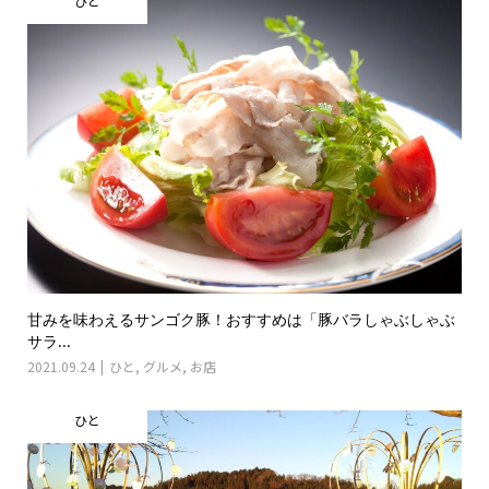
ひと
甘みを味わえるサンゴク豚！おすすめは「豚バラしゃぶしゃぶ
サラ...
2021.09.24
ひと
,
グルメ
,
お店
ひと