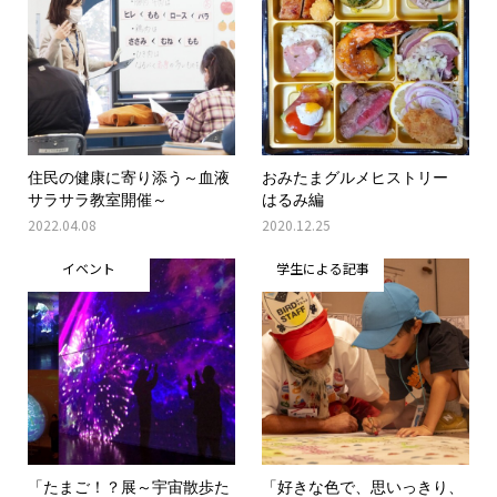
住民の健康に寄り添う～血液
おみたまグルメヒストリー
サラサラ教室開催～
はるみ編
2022.04.08
2020.12.25
イベント
学生による記事
「たまご！？展～宇宙散歩た
「好きな色で、思いっきり、