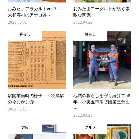
おみたまアラカルトvol.7 ～
おみたまヨーグルトが紡ぐ素
大和寿司のアナゴ丼～
敵な関係
2023.03.01
2022.04.22
暮らし
暮らし
駅開業当時の様子 ～羽鳥駅
地域の暮らしを守り続けて58
の今むかし③
年～小美玉市消防団第三分団
～
2022.02.11
2022.03.25
健康
グルメ