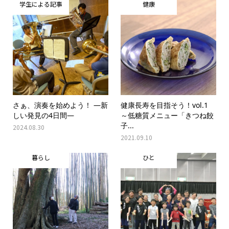
学生による記事
健康
さぁ、演奏を始めよう！ ―新
健康長寿を目指そう！vol.1
しい発見の4日間―
～低糖質メニュー「きつね餃
子...
2024.08.30
2021.09.10
暮らし
ひと