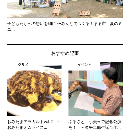
子どもたちへの想いを胸に 〜みんなでつくる！まる市 夏のミ
美
ニ...
思..
おすすめ記事
グルメ
イベント
おみたまアラカルトvol.2 ～
ふるさと、小美玉で記念公演
おみたまオムライス...
を！ ～滝平二郎生誕百年...