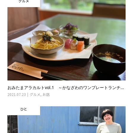
グルメ
おみたまアラカルトvol.1 ～かなざわのワンプレートランチ...
2021.07.23
グルメ
,
お店
ひと