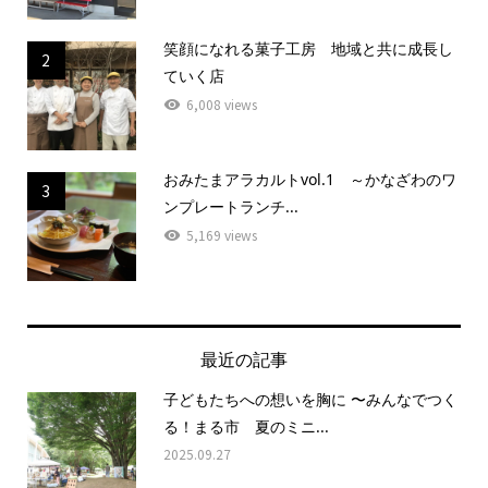
笑顔になれる菓子工房 地域と共に成長し
2
ていく店
6,008 views
おみたまアラカルトvol.1 ～かなざわのワ
3
ンプレートランチ...
5,169 views
最近の記事
子どもたちへの想いを胸に 〜みんなでつく
る！まる市 夏のミニ...
2025.09.27