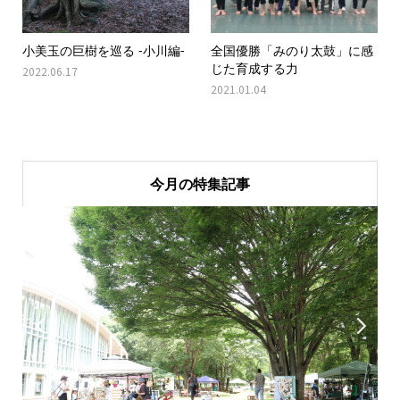
小美玉の巨樹を巡る -小川編-
全国優勝「みのり太鼓」に感
じた育成する力
2022.06.17
2021.01.04
今月の特集記事

