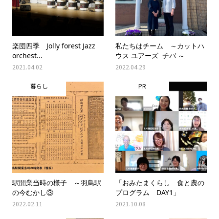
楽団四季 Jolly forest Jazz
私たちはチーム ～カットハ
orchest...
ウス ユアーズ チバ ～
2021.04.02
2022.04.29
暮らし
PR
駅開業当時の様子 ～羽鳥駅
「おみたまくらし 食と農の
の今むかし③
プログラム DAY1」
2022.02.11
2021.10.08